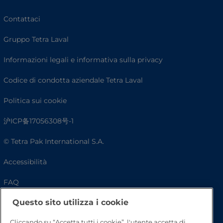
Contattaci
Gruppo Tetra Laval
Informazioni legali e informativa sulla privacy
Codice di condotta aziendale Tetra Laval
Politica sui cookie
沪ICP备17056308号-1
© Tetra Pak International S.A.
Accessibilità
FAQ
Questo sito utilizza i cookie
Cliccando su “Accetta tutti i cookie”, l'utente accetta di