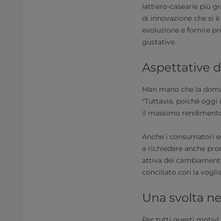
lattiero-casearie più g
di innovazione che si 
evoluzione e fornire pro
gustative.
Aspettative de
Man mano che la doman
"Tuttavia, poiché oggi 
il massimo rendimento d
Anche i consumatori es
a richiedere anche prod
attiva dei cambiamenti 
conciliato con la vogli
Una svolta n
Per tutti questi motivi