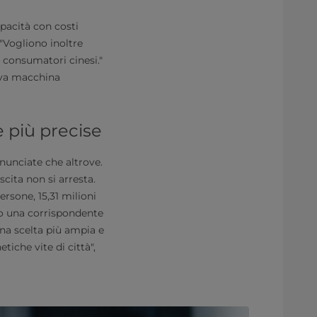
apacità con costi
 "Vogliono inoltre
 consumatori cinesi."
uova macchina
 più precise
onunciate che altrove.
cita non si arresta.
rsone, 15,31 milioni
no una corrispondente
a scelta più ampia e
tiche vite di città",