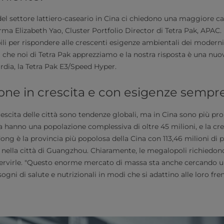
i del settore lattiero-caseario in Cina ci chiedono una maggiore c
ferma Elizabeth Yao, Cluster Portfolio Director di Tetra Pak, APAC.
ili per rispondere alle crescenti esigenze ambientali dei moderni
da che noi di Tetra Pak apprezziamo e la nostra risposta è una n
ardia, la Tetra Pak E3/Speed Hyper.
one in crescita e con esigenze sempre
rescita delle città sono tendenze globali, ma in Cina sono più pr
hanno una popolazione complessiva di oltre 45 milioni, e la cres
g è la provincia più popolosa della Cina con 113,46 milioni di pe
e nella città di Guangzhou. Chiaramente, le megalopoli richiedo
rvirle. "Questo enorme mercato di massa sta anche cercando un
sogni di salute e nutrizionali in modi che si adattino alle loro frene