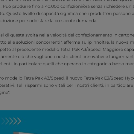
a. Può produrre fino a 40.000 confezioni/ora senza richiedere un
to. Questo livello di capacità significa che i produttori posson
oduzione per soddisfare la crescente domanda.
i di questa svolta nella velocità del confezionamento in carton
 alle soluzioni concorrenti", afferma Tulip. "Inoltre, la nuova m
rispetto al precedente modello Tetra Pak A3/Speed. Maggiore capa
amente ciò che vogliono i nostri clienti innovativi e lungimiranti.
 clienti, in particolare quelli che operano in categorie a basso mar
tro modello Tetra Pak A3/Speed, il nuovo Tetra Pak E3/Speed Hyp
erativi. Tali risparmi sono vitali per i nostri clienti, in particolar
ine".