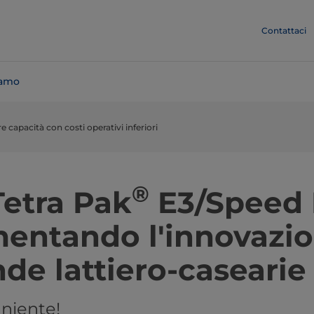
Contattaci
iamo
capacità con costi operativi inferiori
®
etra Pak
E3/Speed 
mentando l'innovazio
nde lattiero-casearie
 niente!