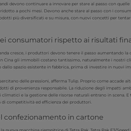
randi devono continuare a innovare per stare al passo con quelle p
è ridotto a pochi mesi. Devono anche stare al passo con i consum
dotti più diversificati e su misura, con nuovi concetti per tentare
i consumatori rispetto ai risultati fina
da cresce, i produttori devono tenere il passo aumentando la c
in Cina gli immobili costano tantissimo, naturalmente i nostri cl
allo spazio esistente in fabbrica, prima di investire in nuovi imp
ercitano delle pressioni, afferma Tulip. Proprio come accade alt
otti di provenienza responsabile. La riduzione degli impatti amb
climatici e la gestione delle risorse naturali entrano in scena. E
a di competitività ed efficienza dei produttori.
el confezionamento in cartone
, la nuova macchina riempitrice di Tetra Pak, Tetra Pak E3/Speed