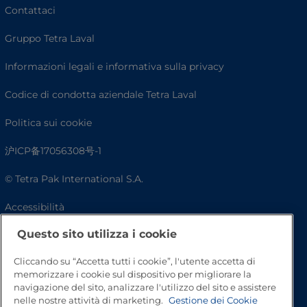
Contattaci
Gruppo Tetra Laval
Informazioni legali e informativa sulla privacy
Codice di condotta aziendale Tetra Laval
Politica sui cookie
沪ICP备17056308号-1
© Tetra Pak International S.A.
Accessibilità
Questo sito utilizza i cookie
FAQ
Cliccando su “Accetta tutti i cookie”, l'utente accetta di
memorizzare i cookie sul dispositivo per migliorare la
navigazione del sito, analizzare l'utilizzo del sito e assistere
nelle nostre attività di marketing.
Gestione dei Cookie