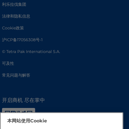
利乐拉伐集团
法律和隐私信息
Cookie政策
沪ICP备17056308号-1
© Tetra Pak International S.A.
可及性
常见问题与解答
开启商机 尽在掌中
本网站使用Cookie