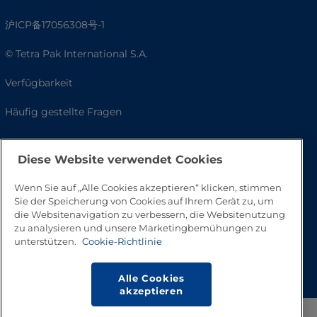
沪ICP备17056308号-1
© Tetra Pak International S.A.
Verfügbarkeit
Häufig gestellte Fragen
Diese Website verwendet Cookies
Wenn Sie auf „Alle Cookies akzeptieren“ klicken, stimmen
Sie der Speicherung von Cookies auf Ihrem Gerät zu, um
die Websitenavigation zu verbessern, die Websitenutzung
zu analysieren und unsere Marketingbemühungen zu
unterstützen.
Cookie-Richtlinie
Nach oben
Alle Cookies
akzeptieren