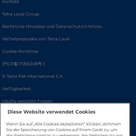
Kontakt
Tetra Laval Group
Rechtliche Hinweise und Datenschutzrichtlinie
Verhaltenskodex von Tetra Laval
Cookie-Richtlinie
沪ICP备17056308号-1
© Tetra Pak International S.A.
Verfügbarkeit
Häufig gestellte Fragen
Diese Website verwendet Cookies
Wenn Sie auf „Alle Cookies akzeptieren“ klicken, stimmen
Sie der Speicherung von Cookies auf Ihrem Gerät zu, um
die Websitenavigation zu verbessern, die Websitenutzung