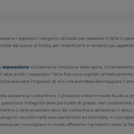
casearia i separatori vengono utilizzati per separare il latte in pa
icelle dal succo di frutta, per chiarificarlo e renderlo più appetib
la
separazione
includono la rimozione delle spore, il trattamento d
l latte anidri. I separatori Tetra Pak sono sigillati ermeticamente
istica previene l'ingresso di aria che potrebbe danneggiare il pro
ta assieme al contenitore, il prodotto entra in modo fluido e 
garantisce l'integrità delle particelle di grasso. Nel contenitore,
mentre il latte scremato esce dal contenitore attraverso il disco 
 vengono raccolte nelle aree periferiche ed eliminate. In corrispo
eme per convogliare in modo efficiente il prodotto verso la fas