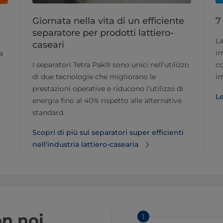
Giornata nella vita di un efficiente
7
separatore per prodotti lattiero-
La
caseari
in
a
I separatori Tetra Pak® sono unici nell'utilizzo
co
di due tecnologie che migliorano le
in
prestazioni operative e riducono l'utilizzo di
Le
energia fino al 40% rispetto alle alternative
standard.
Scopri di più sui separatori super efficienti
nell'industria lattiero-casearia
n noi.
1