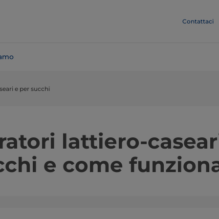
Contattaci
iamo
aseari e per succhi
ratori lattiero-casear
cchi e come funzion