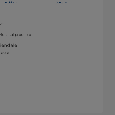
Richiesta
Contatto
ivo
zioni sul prodotto
ziendale
usiness