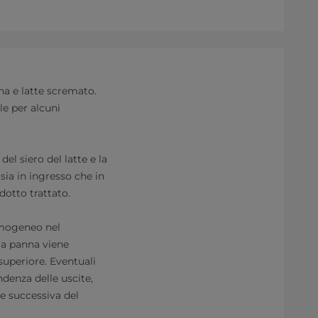
nna e latte scremato.
ile per alcuni
el siero del latte e la
 sia in ingresso che in
dotto trattato.
omogeneo nel
 la panna viene
superiore. Eventuali
ndenza delle uscite,
e successiva del