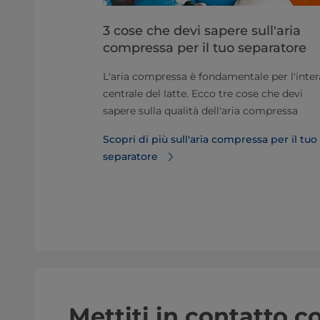
o-caseari di
3 cose che devi sapere sull'aria
ella
compressa per il tuo separatore
L'aria compressa è fondamentale per l'inter
 unità
centrale del latte. Ecco tre cose che devi
 efficacia
sapere sulla qualità dell'aria compressa
odotto in modo
Scopri di più sull'aria compressa per il tuo
alità finale
separatore
i della
Mettiti in contatto co