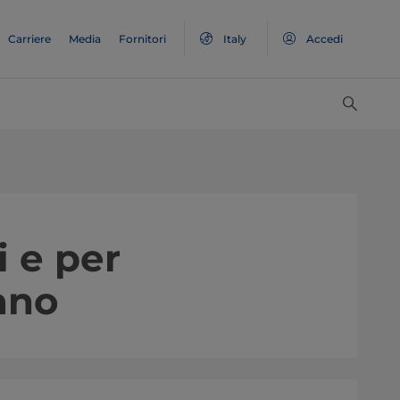
Carriere
Media
Fornitori
Italy
Accedi
i e per
ano