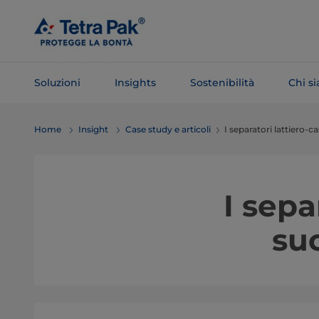
Salta al
contenuto
principale
Soluzioni
Insights
Sostenibilità
Chi s
Salta alla
Home
Insight
Case study e articoli
I separatori lattiero-c
navigazione
I sepa
su