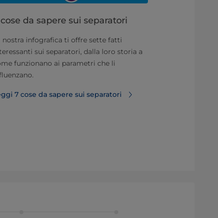
 cose da sapere sui separatori
3 consigli
separatore
 nostra infografica ti offre sette fatti
teressanti sui separatori, dalla loro storia a
Una Cleaning 
me funzionano ai parametri che li
per la qualit
fluenzano.
massimizzare 
tre consigli 
ggi 7 cose da sapere sui separatori
Place ottimal
Leggi di più
separatore pu