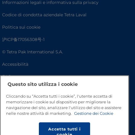
Informazioni legali e informativa sulla privacy
Codice di condotta aziendale Tetra Laval
Politica sui cookie
沪ICP备17056308号-1
© Tetra Pak International S.A.
Accessibilità
FAQ
Questo sito utilizza i cookie
Cliccando su “Accetta tutti i cookie”, l'utente accetta di
memorizzare i cookie sul dispositivo per migliorare la
navigazione del sito, analizzare l'utilizzo del sito e assistere
nelle nostre attività di marketing.
Gestione dei Cookie
Accetta tutti i
cookie