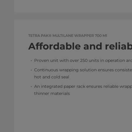
TETRA PAK® MULTILANE WRAPPER 700 M1
Affordable and relia
Proven unit with over 250 units in operation a
Continuous wrapping solution ensures consiste
hot and cold seal
An integrated paper rack ensures reliable wrap
thinner materials