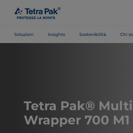
Salta al
contenuto
principale
Soluzioni
Insights
Sostenibilità
Chi s
Salta alla
navigazione
Tetra Pak® Mult
Wrapper 700 M1