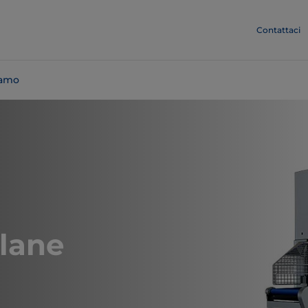
Contattaci
iamo
ilane