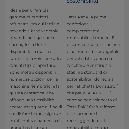
sostenibilità
Ideale per un'ampia
gamma di prodotti
Tetra Rex è la prima
refrigerati, tra cui latticini,
confezione
bevande a base vegetale,
completamente
bevande non gassate e
rinnovabile al mondo. È
succhi, Tetra Rex è
disponibile solo in cartone
disponibile in quattro
e polimeri a base vegetale
formati e 15 volumi e offre
derivati dalla canna da
svariati tipi di aperture.
zucchero e continua a
Sono inoltre disponibili
stabilire standard di
numerose opzioni per le
sostenibilità. Idoneo sia
3
macchine riempitrici e la
per l'etichetta Bonsucro
4
qualità di stampa, che
che per quella FSC™
, il
offrono una flessibilità
cartone non sbiancato di
®
ancora maggiore al fine di
Tetra Pak
Craft rafforza
soddisfare le tue esigenze
ulteriormente il
per il confezionamento di
messaggio di totale
prodotti refrigerati.
rinnovabilità e riduce