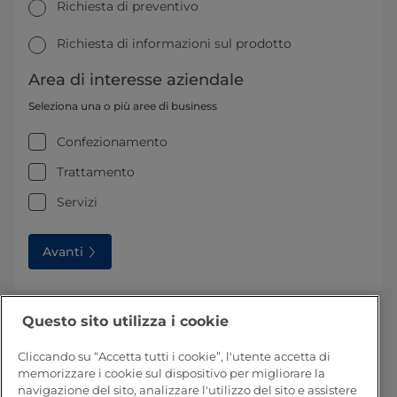
Richiesta di preventivo
Richiesta di informazioni sul prodotto
Area di interesse aziendale
Seleziona una o più aree di business
Confezionamento
Trattamento
Servizi
Avanti
Questo sito utilizza i cookie
1
Il codice del certificato Bonsucro di Tetra Pak è
PBN-BSC-ChoC-012970
Cliccando su “Accetta tutti i cookie”, l'utente accetta di
2
memorizzare i cookie sul dispositivo per migliorare la
Il codice di licenza FSC per Tetra Pak è FSC®
navigazione del sito, analizzare l'utilizzo del sito e assistere