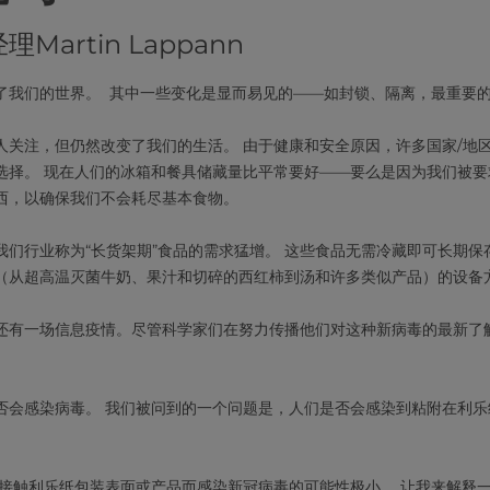
artin Lappann
了我们的世界。 其中一些变化是显而易见的——如封锁、隔离，最重要
人关注，但仍然改变了我们的生活。 由于健康和安全原因，许多国家/地
选择。 现在人们的冰箱和餐具储藏量比平常要好——要么是因为我们被要
西，以确保我们不会耗尽基本食物。
们行业称为“长货架期”食品的需求猛增。 这些食品无需冷藏即可长期保
（从超高温灭菌牛奶、果汁和切碎的西红柿到汤和许多类似产品）的设备
还有一场信息疫情。尽管科学家们在努力传播他们对这种新病毒的最新了
否会感染病毒。 我们被问到的一个问题是，人们是否会感染到粘附在利乐
 接触利乐纸包装表面或产品而感染新冠病毒的可能性极小。 让我来解释