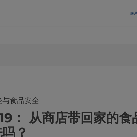
联
炎与食品安全
D-19： 从商店带回家的
洗吗？