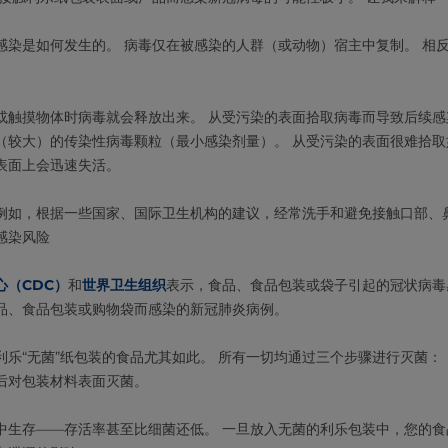
感染是如何发生的。 病毒仅在被感染的人群（或动物）宿主中复制。 相
。
或触摸物体时病毒就会释放出来。 从受污染的表面拾取病毒而导致后续感
（较大）的传染性病毒颗粒（最小感染剂量）。 从受污染的表面很难拾取
表面上会迅速失活。
例如，根据一些国家、国际卫生机构的建议，经常洗手和避免接触口部、
感染风险
心（CDC）
和
世界卫生组织
表示，食品、食品包装或袋子引起的冠状病毒
品、食品包装或购物袋而感染的新冠肺炎病例。
利乐“无菌”纸包装的食品尤其如此。 所有一切均通过三个步骤进行灭菌：
后对包装材料表面灭菌。
中生存——存活率甚至比细菌还低。 一旦放入无菌的利乐包装中，您的食