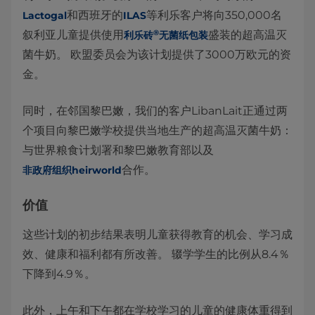
和西班牙的
等利乐客户将向350,000名
Lactogal
ILAS
®
叙利亚儿童提供使用
盛装的超高温灭
利乐砖
无菌纸包装
菌牛奶。 欧盟委员会为该计划提供了3000万欧元的资
金。
同时，在邻国黎巴嫩，我们的客户LibanLait正通过两
个项目向黎巴嫩学校提供当地生产的超高温灭菌牛奶：
与世界粮食计划署和黎巴嫩教育部以及
合作。
非政府组织heirworld
价值
这些计划的初步结果表明儿童获得教育的机会、学习成
效、健康和福利都有所改善。 辍学学生的比例从8.4％
下降到4.9％。
此外，上午和下午都在学校学习的儿童的健康体重得到