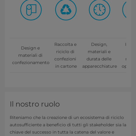
Raccolta e 
Design, 
I rifiu
Design e 
riciclo di 
materiali e 
nelle
materiali di 
confezioni 
durata delle 
nostr
confezionamento
in cartone
apparecchiature
operaz
Il nostro ruolo
Riteniamo che la creazione di un ecosistema di riciclo
autosufficiente a beneficio di tutti gli stakeholder sia la
chiave del successo in tutta la catena del valore e