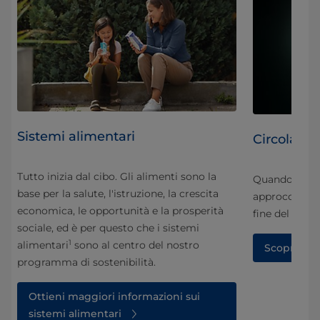
Sistemi alimentari
Circolarità
Tutto inizia dal cibo. Gli alimenti sono la
Quando si par
base per la salute, l'istruzione, la crescita
,
approccio oli
economica, le opportunità e la prosperità
fine del ciclo 
sociale, ed è per questo che i sistemi
1
alimentari
sono al centro del nostro
Scopri di p
programma di sostenibilità.
Ottieni maggiori informazioni sui
sistemi alimentari