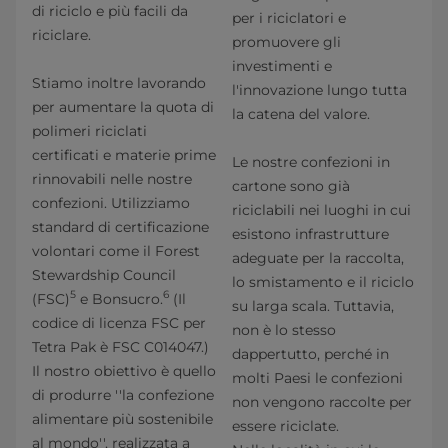
di riciclo e più facili da
per i riciclatori e
riciclare.
promuovere gli
investimenti e
Stiamo inoltre lavorando
l'innovazione lungo tutta
per aumentare la quota di
la catena del valore.
polimeri riciclati
certificati e materie prime
Le nostre confezioni in
rinnovabili nelle nostre
cartone sono già
confezioni. Utilizziamo
riciclabili nei luoghi in cui
standard di certificazione
esistono infrastrutture
volontari come il Forest
adeguate per la raccolta,
Stewardship Council
lo smistamento e il riciclo
5
6
(FSC)
e Bonsucro.
(Il
su larga scala. Tuttavia,
codice di licenza FSC per
non è lo stesso
Tetra Pak è FSC C014047.)
dappertutto, perché in
Il nostro obiettivo è quello
molti Paesi le confezioni
di produrre ''la confezione
non vengono raccolte per
alimentare più sostenibile
essere riciclate.
al mondo'', realizzata a