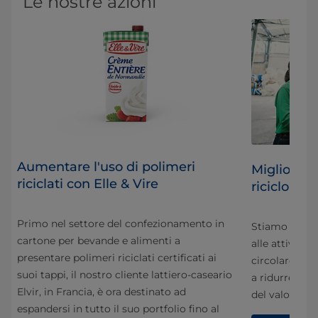
Le nostre azioni
Aumentare l'uso di polimeri
re
Migliorare
riciclati con Elle & Vire
riciclo glo
ri
Primo nel settore del confezionamento in
le
Stiamo lavora
cartone per bevande e alimenti a
alle attività 
presentare polimeri riciclati certificati ai
circolare a b
suoi tappi, il nostro cliente lattiero-caseario
a ridurre il n
Elvir, in Francia, è ora destinato ad
o i
del valore.
espandersi in tutto il suo portfolio fino al
a