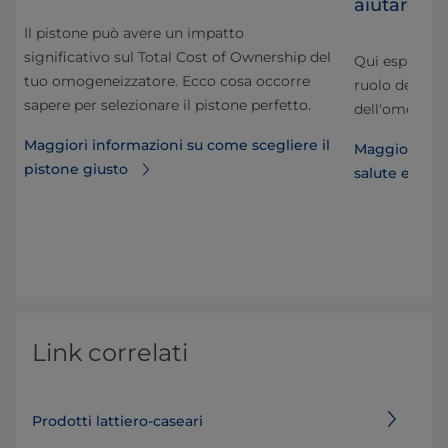
aiutare a c
Il pistone può avere un impatto
i
significativo sul Total Cost of Ownership del
n
Qui esploriam
tuo omogeneizzatore. Ecco cosa occorre
ruolo degli 
sapere per selezionare il pistone perfetto.
dell'omogenei
Maggiori informazioni su come scegliere il
Maggiori inf
pistone giusto
salute e omo
Link correlati
Prodotti lattiero-caseari