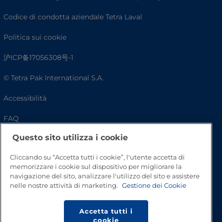
Codice di condotta aziendale Tetra Laval
Politica sui cookie
沪ICP备17056308号-1
© Tetra Pak International S.A.
Accessibilità
FAQ
Questo sito utilizza i cookie
Cliccando su “Accetta tutti i cookie”, l'utente accetta di
memorizzare i cookie sul dispositivo per migliorare la
navigazione del sito, analizzare l'utilizzo del sito e assistere
nelle nostre attività di marketing.
Gestione dei Cookie
Accetta tutti i
Inizio pagina
cookie