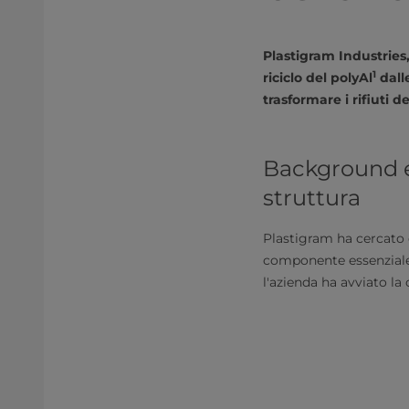
Plastigram Industries
1
riciclo del polyAl
dall
trasformare i rifiuti d
Background e
struttura
Plastigram ha cercato d
componente essenziale 
l'azienda ha avviato la