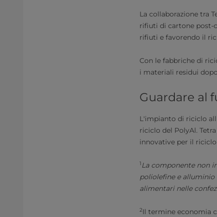
La collaborazione tra T
rifiuti di cartone post
rifiuti e favorendo il ric
Con le fabbriche di ric
i materiali residui dopo
Guardare al f
L'impianto di riciclo a
riciclo del PolyAl. Tet
innovative per il ricic
1
La componente non in f
poliolefine e alluminio
alimentari nelle confez
2
Il termine economia ci