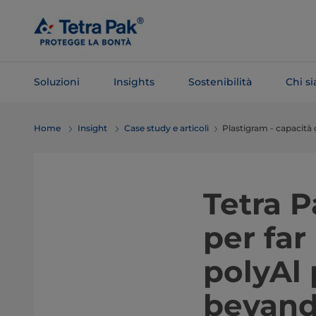
Salta al
contenuto
principale
Soluzioni
Insights
Sostenibilità
Chi s
Salta alla
Home
Insight
Case study e articoli
Plastigram - capacità d
navigazione
Tetra P
per far 
polyAl 
bevand