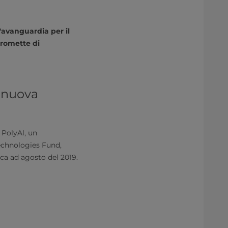
'avanguardia per il
promette di
 nuova
 PolyAl, un
echnologies Fund,
eca ad agosto del 2019.