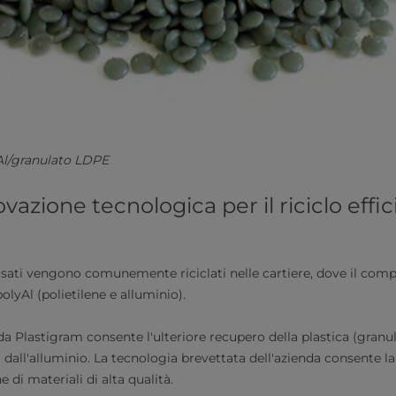
Al/granulato LDPE
nnovazione tecnologica per il riciclo effi
usati vengono comunemente riciclati nelle cartiere, dove il com
olyAl (polietilene e alluminio).
da Plastigram consente l'ulteriore recupero della plastica (gran
) dall'alluminio. La tecnologia brevettata dell'azienda consente l
e di materiali di alta qualità.