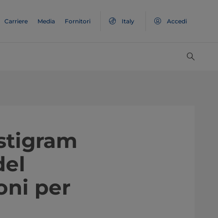
Carriere
Media
Fornitori
Italy
Accedi
astigram
del
oni per