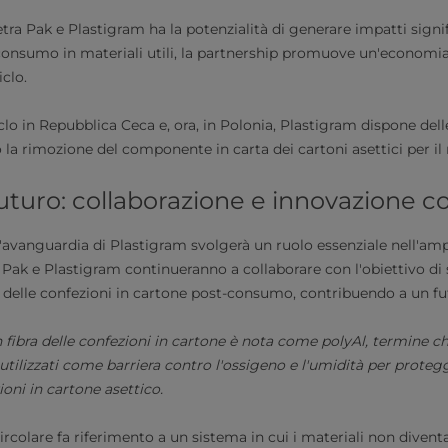
etra Pak e Plastigram ha la potenzialità di generare impatti signif
-consumo in materiali utili, la partnership promuove un'economia
iclo.
iclo in Repubblica Ceca e, ora, in Polonia, Plastigram dispone dell
 la rimozione del componente in carta dei cartoni asettici per il r
uturo: collaborazione e innovazione c
ll'avanguardia di Plastigram svolgerà un ruolo essenziale nell'amp
ra Pak e Plastigram continueranno a collaborare con l'obiettivo di
lo delle confezioni in cartone post-consumo, contribuendo a un fu
ibra delle confezioni in cartone è nota come polyAl, termine che
 utilizzati come barriera contro l'ossigeno e l'umidità per proteg
ioni in cartone asettico.
rcolare fa riferimento a un sistema in cui i materiali non diventa