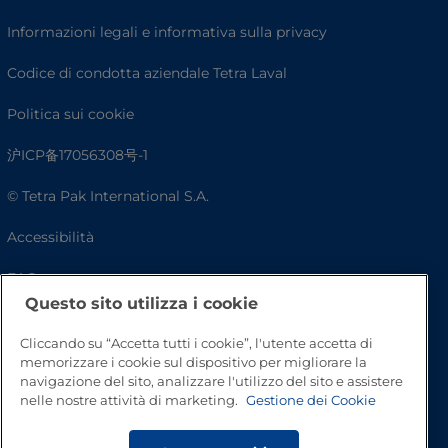
Informazioni legali e informativa sulla privacy
Codice di condotta aziendale Tetra Laval
Politica sui cookie
沪ICP备17056308号-1
© Tetra Pak International S.A.
Accessibilità
FAQ
Questo sito utilizza i cookie
Cliccando su “Accetta tutti i cookie”, l'utente accetta di
memorizzare i cookie sul dispositivo per migliorare la
navigazione del sito, analizzare l'utilizzo del sito e assistere
nelle nostre attività di marketing.
Gestione dei Cookie