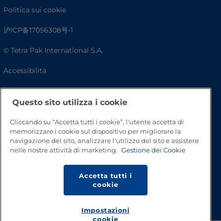
Politica sui cookie
沪ICP备17056308号-1
© Tetra Pak International S.A.
Accessibilità
FAQ
Questo sito utilizza i cookie
Cliccando su “Accetta tutti i cookie”, l'utente accetta di
memorizzare i cookie sul dispositivo per migliorare la
navigazione del sito, analizzare l'utilizzo del sito e assistere
nelle nostre attività di marketing.
Gestione dei Cookie
Accetta tutti i
cookie
Inizio pagina
Impostazioni
cookie