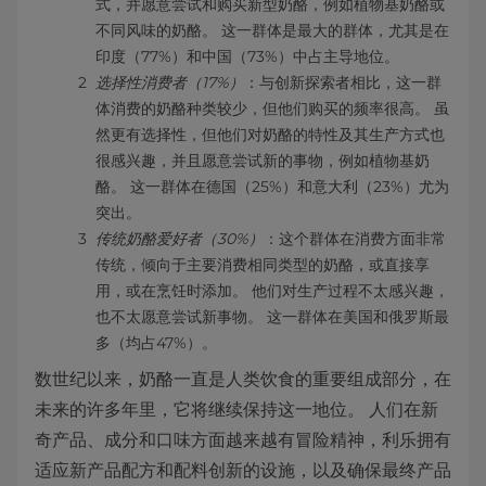
式，并愿意尝试和购买新型奶酪，例如植物基奶酪或
不同风味的奶酪。 这一群体是最大的群体，尤其是在
印度（77%）和中国（73%）中占主导地位。
选择性消费者（17%）
：与创新探索者相比，这一群
体消费的奶酪种类较少，但他们购买的频率很高。 虽
然更有选择性，但他们对奶酪的特性及其生产方式也
很感兴趣，并且愿意尝试新的事物，例如植物基奶
酪。 这一群体在德国（25%）和意大利（23%）尤为
突出。
传统奶酪爱好者（30%）
：这个群体在消费方面非常
传统，倾向于主要消费相同类型的奶酪，或直接享
用，或在烹饪时添加。 他们对生产过程不太感兴趣，
也不太愿意尝试新事物。 这一群体在美国和俄罗斯最
多（均占47%）。
数世纪以来，奶酪一直是人类饮食的重要组成部分，在
未来的许多年里，它将继续保持这一地位。 人们在新
奇产品、成分和口味方面越来越有冒险精神，利乐拥有
适应新产品配方和配料创新的设施，以及确保最终产品