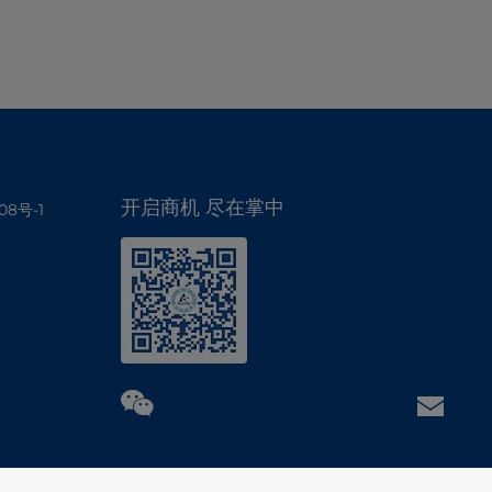
开启商机 尽在掌中
08号-1