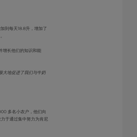
到每天18.8升，增加了
％。
会并增长他们的知识和能
这极大地促进了我们与牛奶
00 多名小农户，他们向
还致力于通过集中努力为肯尼