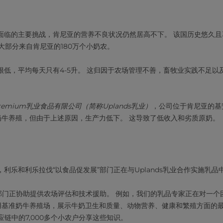
面临的主要挑战，肯尼亚的营养不良状况仍然居高不下。 该国历史悠久且
大部分来自肯尼亚的180万个小奶农。
很低，平均每天只有4-5升。 这归因于农场管理不善，畜牧业实践不足以
 Premium乳业食品有限公司（简称Uplands乳业）
，公司位于肯尼亚的基安
赖奶牛养殖，但由于上述原因，生产力低下。 这导致了低收入和劣质原奶。
利乐和利乐拉伐“以食品促发展”部门正在与Uplands乳业合作实施乳品
”部门正协助提供农场评估和技术援助。 例如，我们的乳品专家正在对一个
利用基准奶牛养殖场，展示牛奶卫生和质量、动物营养、健康和繁殖方面的最
供应链中的7,000多个小农户分享这些知识。