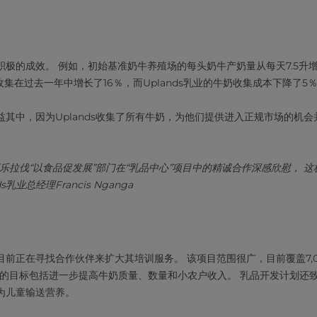
极的成效。 例如，初始基准奶牛养殖场的每头奶牛产奶量从每天7.5升增加
收集在过去一年中增长了16％，而Uplands乳业的牛奶收集成本下降了5
其中，因为Uplands收集了所有牛奶，为他们提供进入正规市场的机
乐拉伐“以食品促发展”部门在“乳品中心”项目中的精诚合作深感欣慰， 
s乳业总经理Francis Nganga
前正在寻找合作伙伴来扩大其培训服务。 该项目范围很广，目前覆盖7,0
 未来的目标包括进一步提高牛奶质量、数量和小农户收入。 乳品开发计划
为儿童输送营养。