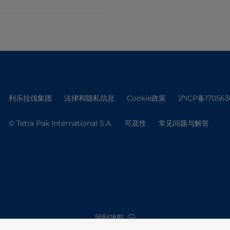
利乐拉伐集团
法律和隐私信息
Cookie政策
沪ICP备170563
© Tetra Pak International S.A.
可及性
常见问题与解答
回到顶部