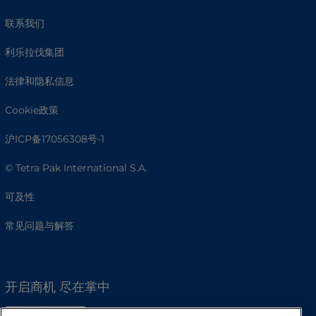
联系我们
利乐拉伐集团
法律和隐私信息
Cookie政策
沪ICP备17056308号-1
© Tetra Pak International S.A.
可及性
常见问题与解答
开启商机 尽在掌中