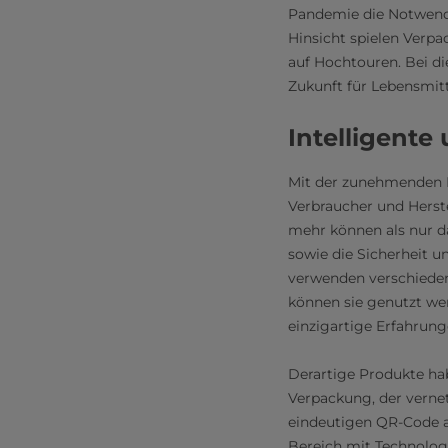
Pandemie die Notwendi
Hinsicht spielen Verpa
auf Hochtouren. Bei di
Zukunft für Lebensmit
Intelligente
Mit der zunehmenden D
Verbraucher und Herste
mehr können als nur d
sowie die Sicherheit u
verwenden verschieden
können sie genutzt we
einzigartige Erfahrun
Derartige Produkte habe
Verpackung, der verne
eindeutigen QR-Code au
Bereich mit Technologi