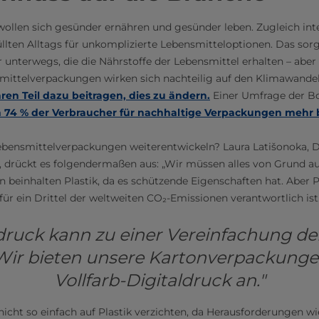
llen sich gesünder ernähren und gesünder leben. Zugleich inter
llten Alltags für unkomplizierte Lebensmitteloptionen. Das sorg
unterwegs, die die Nährstoffe der Lebensmittel erhalten – aber 
smittelverpackungen wirken sich nachteilig auf den Klimawandel
ren Teil dazu beitragen, dies zu ändern.
Einer Umfrage der B
 74 % der Verbraucher für nachhaltige Verpackungen mehr 
ebensmittelverpackungen weiterentwickeln? Laura Latišonoka, D
k, drückt es folgendermaßen aus: „Wir müssen alles von Grund au
beinhalten Plastik, da es schützende Eigenschaften hat. Aber P
 für ein Drittel der weltweiten CO₂-Emissionen verantwortlich ist
ldruck kann zu einer Vereinfachung de
 Wir bieten unsere Kartonverpackunge
Vollfarb-Digitaldruck an."
nicht so einfach auf Plastik verzichten, da Herausforderungen w