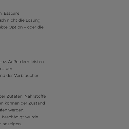
n. Essbare
uch nicht die Lösung
bte Option – oder die
ienz. Außerdem leisten
nz der
and der Verbraucher
er Zutaten, Nährstoffe
nen können der Zustand
ufen werden.
 beschädigt wurde
n anzeigen,