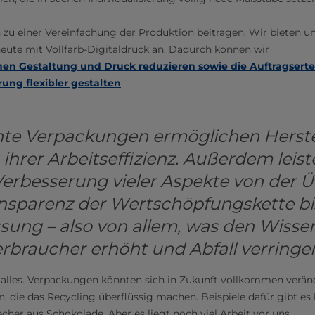
 zu einer Vereinfachung der Produktion beitragen. Wir bieten u
ute mit Vollfarb-Digitaldruck an. Dadurch können wir
hen Gestaltung und Druck reduzieren sowie die Auftragsert
rung flexibler gestalten
ente Verpackungen ermöglichen Herste
ihrer Arbeitseffizienz. Außerdem leist
 Verbesserung vieler Aspekte von der
nsparenz der Wertschöpfungskette bis
sung – also von allem, was den Wisse
rbraucher erhöht und Abfall verringer
 alles. Verpackungen könnten sich in Zukunft vollkommen verände
die das Recycling überflüssig machen. Beispiele dafür gibt es be
cher aus Schokolade. Aber es liegt noch viel Arbeit vor uns.