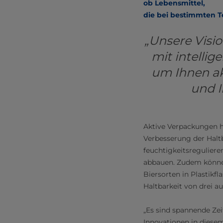
ob Lebensmittel,
die bei bestimmten 
„Unsere Visio
mit intelli
um Ihnen ak
und I
Aktive Verpackungen 
Verbesserung der Haltb
feuchtigkeitsreguliere
abbauen. Zudem könne
Biersorten in Plastikf
Haltbarkeit von drei a
„Es sind spannende Zei
Innovationen in diesem