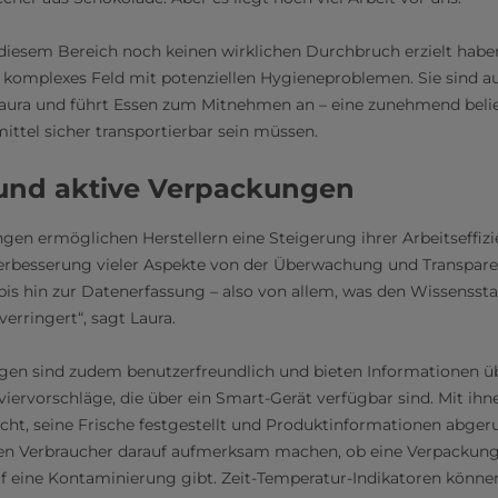
n diesem Bereich noch keinen wirklichen Durchbruch erzielt habe
 komplexes Feld mit potenziellen Hygieneproblemen. Sie sind a
 Laura und führt Essen zum Mitnehmen an – eine zunehmend belie
ittel sicher transportierbar sein müssen.
 und aktive Verpackungen
ngen ermöglichen Herstellern eine Steigerung ihrer Arbeitseffiz
 Verbesserung vieler Aspekte von der Überwachung und Transpare
is hin zur Datenerfassung – also von allem, was den Wissensst
verringert“, sagt Laura.
ngen sind zudem benutzerfreundlich und bieten Informationen üb
iervorschläge, die über ein Smart-Gerät verfügbar sind. Mit ih
cht, seine Frische festgestellt und Produktinformationen abger
n Verbraucher darauf aufmerksam machen, ob eine Verpackung
f eine Kontaminierung gibt. Zeit-Temperatur-Indikatoren könne