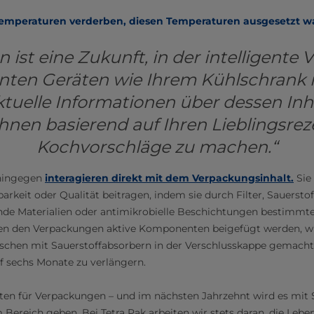
Temperaturen verderben, diesen Temperaturen ausgesetzt w
n ist eine Zukunft, in der intelligent
genten Geräten wie Ihrem Kühlschrank i
tuelle Informationen über dessen Inh
hnen basierend auf Ihren Lieblingsre
Kochvorschläge zu machen.“
hingegen
interagieren direkt mit dem Verpackungsinhalt.
Sie
arkeit oder Qualität beitragen, indem sie durch Filter, Sauersto
nde Materialien oder antimikrobielle Beschichtungen bestimmte 
n den Verpackungen aktive Komponenten beigefügt werden, wie
laschen mit Sauerstoffabsorbern in der Verschlusskappe gemacht
uf sechs Monate zu verlängern.
ten für Verpackungen – und im nächsten Jahrzehnt wird es mit 
 Bereich geben. Bei Tetra Pak arbeiten wir stets daran, die Lebe