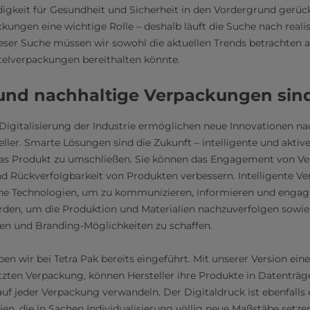
gkeit für Gesundheit und Sicherheit in den Vordergrund gerückt
ckungen eine wichtige Rolle – deshalb läuft die Suche nach reali
eser Suche müssen wir sowohl die aktuellen Trends betrachten a
telverpackungen bereithalten könnte.
 und nachhaltige Verpackungen sin
igitalisierung der Industrie ermöglichen neue Innovationen na
ller. Smarte Lösungen sind die Zukunft – intelligente und aktiv
as Produkt zu umschließen. Sie können das Engagement von Ve
nd Rückverfolgbarkeit von Produkten verbessern. Intelligente 
e Technologien, um zu kommunizieren, informieren und engagi
rden, um die Produktion und Materialien nachzuverfolgen sowie 
gen und Branding-Möglichkeiten zu schaffen.
n wir bei Tetra Pak bereits eingeführt. Mit unserer Version eine
tzten Verpackung, können Hersteller ihre Produkte in Datenträ
f jeder Verpackung verwandeln. Der Digitaldruck ist ebenfalls e
en, die in Sachen Individualisierung völlig neue Maßstäbe setzen