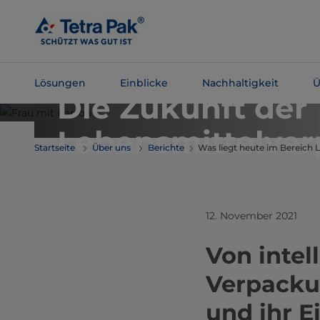
Zum
Hauptinhalt
springen
PERSPEKTIVEN VON TETRA PAK
Lösungen
Einblicke
Nachhaltigkeit
Ü
Die Zukunft der
Zur
Lebensmittelve
Navigation
Startseite
Über uns
Berichte
Was liegt heute im Bereich
springen
12. November 2021
Von intel
Verpacku
und ihr E