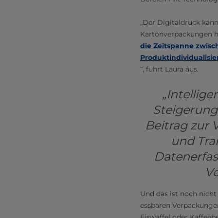
„Der Digitaldruck kann
Kartonverpackungen he
die Zeitspanne zwisc
Produktindividualisie
“, führt Laura aus.
„Intellig
Steigerung 
Beitrag zur
und Tra
Datenerfas
Ve
Und das ist noch nicht
essbaren Verpackungen, 
Eiswaffel oder Kaffeebe