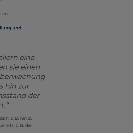
nsere
eilung und
llern eine
en sie einen
 Überwachung
 hin zur
nsstand der
t.“
rn, z. B. hin zu
reits, z. B. die