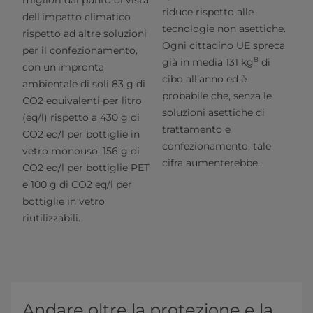
migliori dal punto di vista
riduce rispetto alle
dell'impatto climatico
tecnologie non asettiche.
rispetto ad altre soluzioni
Ogni cittadino UE spreca
per il confezionamento,
8
già in media 131 kg
di
con un'impronta
cibo all’anno ed è
ambientale di soli 83 g di
probabile che, senza le
CO2 equivalenti per litro
soluzioni asettiche di
(eq/l) rispetto a 430 g di
trattamento e
CO2 eq/l per bottiglie in
confezionamento, tale
vetro monouso, 156 g di
cifra aumenterebbe.
CO2 eq/l per bottiglie PET
e 100 g di CO2 eq/l per
bottiglie in vetro
riutilizzabili.
Andare oltre la protezione e la