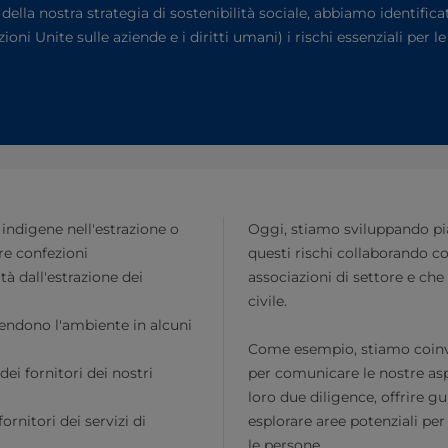
ella nostra strategia di sostenibilità sociale, abbiamo identificat
ioni Unite sulle aziende e i diritti umani) i rischi essenziali per l
e indigene nell'estrazione o
Oggi, stiamo sviluppando pia
re confezioni
questi rischi collaborando co
tà dall'estrazione dei
associazioni di settore e che
civile.
ifendono l'ambiente in alcuni
Come esempio, stiamo coinvolg
dei fornitori dei nostri
per comunicare le nostre aspe
loro due diligence, offrire g
ornitori dei servizi di
esplorare aree potenziali per 
le persone.