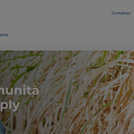
Contattaci
iamo
munità
ply