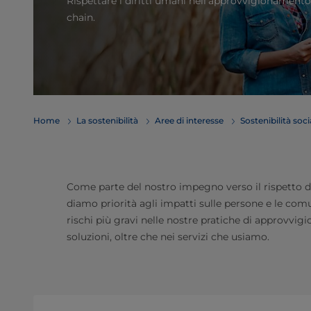
Rispettare i diritti umani nell'approvvigionamento
chain.
Home
La sostenibilità
Aree di interesse
Sostenibilità soci
Come parte del nostro impegno verso il rispetto de
diamo priorità agli impatti sulle persone e le comun
rischi più gravi nelle nostre pratiche di approvvig
soluzioni, oltre che nei servizi che usiamo.