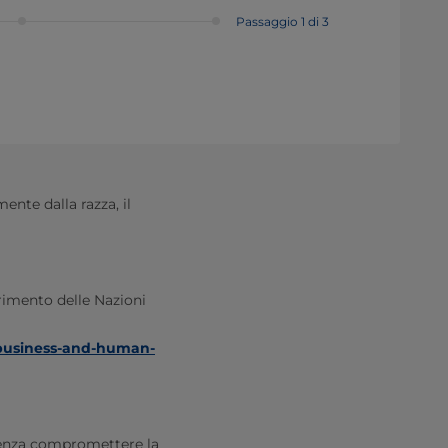
Passaggio 1 di 3
ente dalla razza, il
rimento delle Nazioni
s-business-and-human-
 senza compromettere la