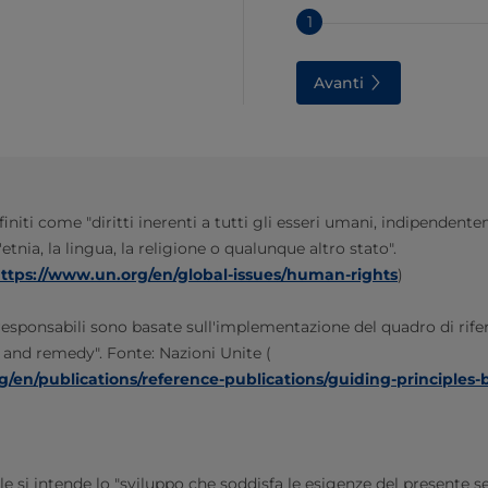
1
Avanti
finiti come "diritti inerenti a tutti gli esseri umani, indipendentem
'etnia, la lingua, la religione o qualunque altro stato".
ttps://www.un.org/en/global-issues/human-rights
)
 responsabili sono basate sull'implementazione del quadro di rife
 and remedy". Fonte: Nazioni Unite (
g/en/publications/reference-publications/guiding-principle
le si intende lo "sviluppo che soddisfa le esigenze del presente