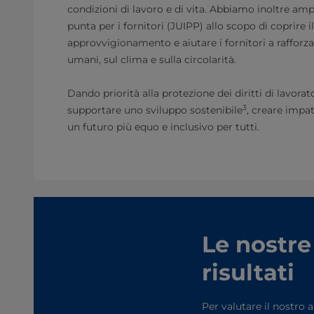
condizioni di lavoro e di vita. Abbiamo inoltre am
punta per i fornitori (JUIPP) allo scopo di coprire i
approvvigionamento e aiutare i fornitori a rafforzare
umani, sul clima e sulla circolarità.
Dando priorità alla protezione dei diritti di lavor
3
supportare uno sviluppo sostenibile
, creare impatt
un futuro più equo e inclusivo per tutti.
Le nostre
risultati
Per valutare il nostro 