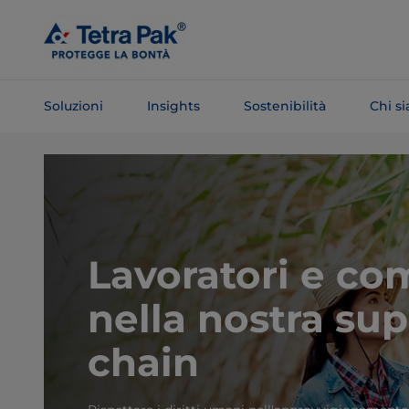
Salta al
contenuto
principale
Soluzioni
Insights
Sostenibilità
Chi s
Salta alla
navigazione
Lavoratori e co
nella nostra sup
chain