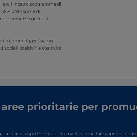
pliato il nostro programma di
l 68% delle spese di
 le pratiche sui diritti
atori e comunità, possiamo
4
i sociali positivi
e costruire
 aree prioritarie per prom
approccio al rispetto dei diritti umani e come tale approccio po