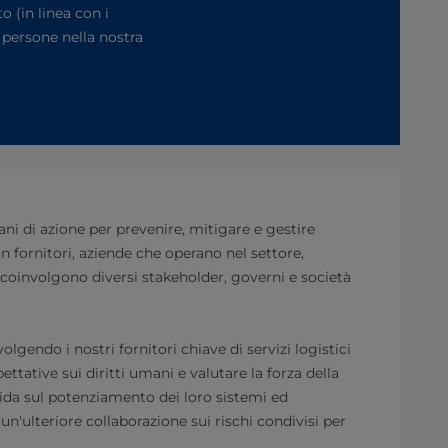
o (in linea con i
e persone nella nostra
ni di azione per prevenire, mitigare e gestire
n fornitori, aziende che operano nel settore,
 coinvolgono diversi stakeholder, governi e società
endo i nostri fornitori chiave di servizi logistici
ttative sui diritti umani e valutare la forza della
uida sul potenziamento dei loro sistemi ed
un'ulteriore collaborazione sui rischi condivisi per