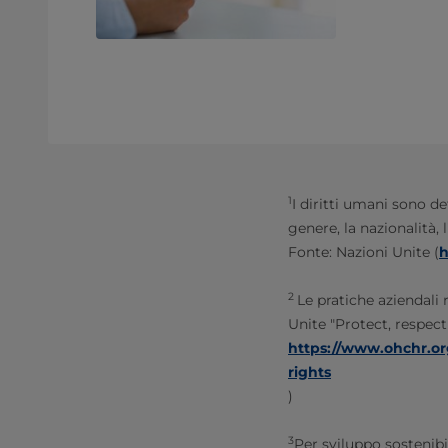
1
I diritti umani sono de
genere, la nazionalità, l
Fonte: Nazioni Unite (
h
2
Le pratiche aziendali
Unite "Protect, respect
https://www.ohchr.or
rights
)
3
Per sviluppo sostenibi