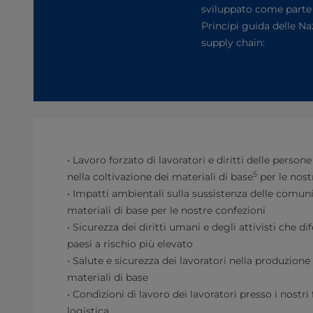
sviluppato come parte d
Principi guida delle Naz
supply chain:
• Lavoro forzato di lavoratori e diritti delle person
5
nella coltivazione dei materiali di base
per le nost
• Impatti ambientali sulla sussistenza delle comuni
materiali di base per le nostre confezioni
• Sicurezza dei diritti umani e degli attivisti che d
paesi a rischio più elevato
• Salute e sicurezza dei lavoratori nella produzione 
materiali di base
• Condizioni di lavoro dei lavoratori presso i nostri f
logistica