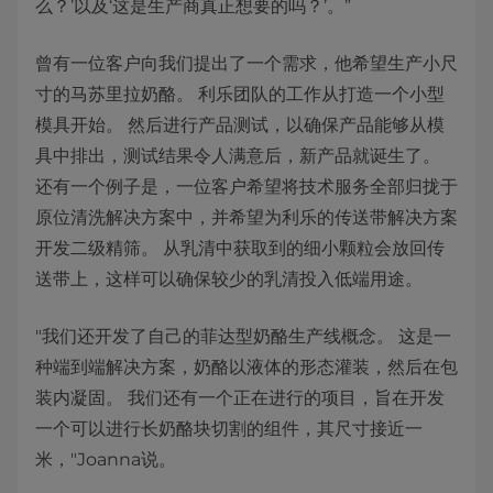
么？’以及‘这是生产商真正想要的吗？’。”
曾有一位客户向我们提出了一个需求，他希望生产小尺
寸的马苏里拉奶酪。 利乐团队的工作从打造一个小型
模具开始。 然后进行产品测试，以确保产品能够从模
具中排出，测试结果令人满意后，新产品就诞生了。
还有一个例子是，一位客户希望将技术服务全部归拢于
原位清洗解决方案中，并希望为利乐的传送带解决方案
开发二级精筛。 从乳清中获取到的细小颗粒会放回传
送带上，这样可以确保较少的乳清投入低端用途。
"我们还开发了自己的菲达型奶酪生产线概念。 这是一
种端到端解决方案，奶酪以液体的形态灌装，然后在包
装内凝固。 我们还有一个正在进行的项目，旨在开发
一个可以进行长奶酪块切割的组件，其尺寸接近一
米，"Joanna说。