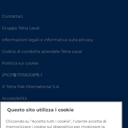
Contattaci
Gruppo Tetra Laval
Informazioni legali e informativa sulla privacy
Codice di condotta aziendale Tetra Laval
Politica sui cookie
沪ICP备17056308号-1
© Tetra Pak International S.A.
Accessibilità
Questo sito utilizza i cookie
FAQ
Cliccando su “Accetta tutti i cookie”, l'utente accetta di
memorizzare i cookie sul dispositivo per migliorare la