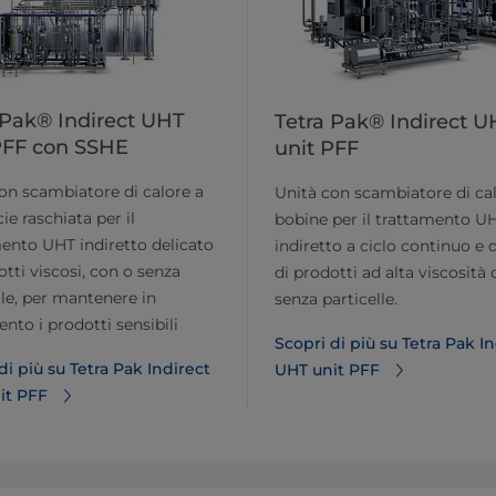
 Pak® Indirect UHT
Tetra Pak® Indirect U
PFF con SSHE
unit PFF
on scambiatore di calore a
Unità con scambiatore di ca
ie raschiata per il
bobine per il trattamento U
ento UHT indiretto delicato
indiretto a ciclo continuo e 
otti viscosi, con o senza
di prodotti ad alta viscosità
lle, per mantenere in
senza particelle.
to i prodotti sensibili
Scopri di più su Tetra Pak I
di più su Tetra Pak Indirect
UHT unit PFF
it PFF