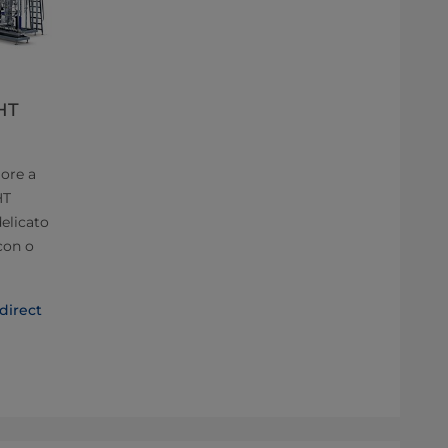
HT
lore a
HT
delicato
 con o
ndirect