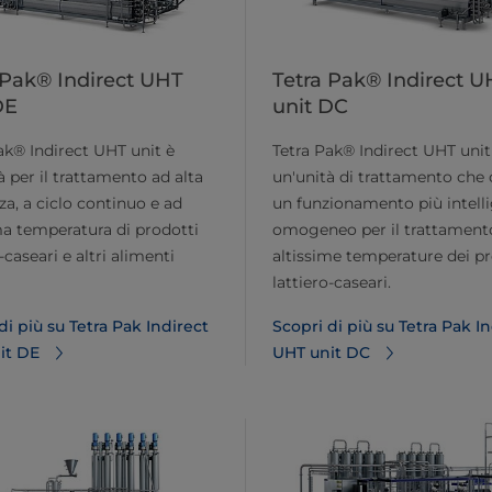
 Pak® Indirect UHT
Tetra Pak® Indirect U
DE
unit DC
ak® Indirect UHT unit è
Tetra Pak® Indirect UHT unit
à per il trattamento ad alta
un'unità di trattamento che 
nza, a ciclo continuo e ad
un funzionamento più intell
ma temperatura di prodotti
omogeneo per il trattament
-caseari e altri alimenti
altissime temperature dei pr
lattiero-caseari.
di più su Tetra Pak Indirect
Scopri di più su Tetra Pak I
it DE
UHT unit DC