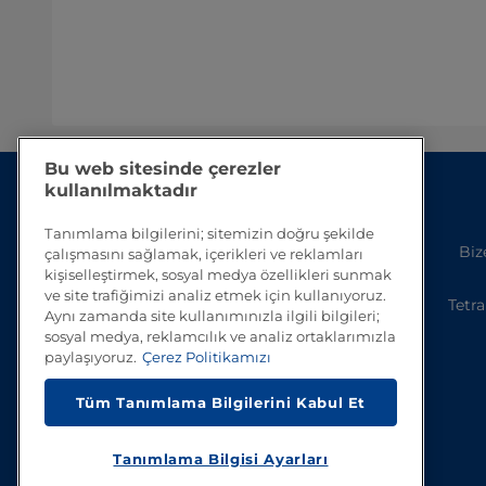
Bu web sitesinde çerezler
kullanılmaktadır
Tanımlama bilgilerini; sitemizin doğru şekilde
Biz
çalışmasını sağlamak, içerikleri ve reklamları
kişiselleştirmek, sosyal medya özellikleri sunmak
ve site trafiğimizi analiz etmek için kullanıyoruz.
Tetra
Aynı zamanda site kullanımınızla ilgili bilgileri;
sosyal medya, reklamcılık ve analiz ortaklarımızla
paylaşıyoruz.
Çerez Politikamızı
Tüm Tanımlama Bilgilerini Kabul Et
Tanımlama Bilgisi Ayarları