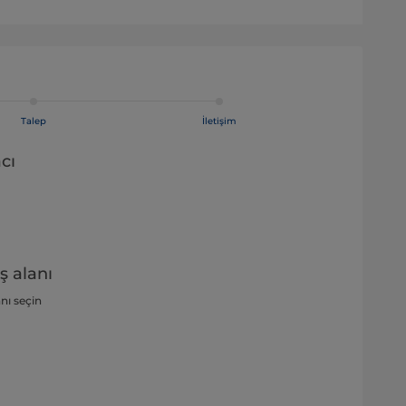
Talep
İletişim
cı
ş alanı
anı seçin