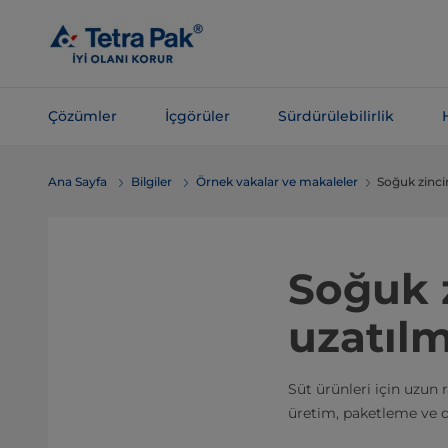
Ana
içeriğe
atla
Çözümler
İçgörüler
Sürdürülebilirlik
Navigasyona
Ana Sayfa
Bilgiler
Örnek vakalar ve makaleler
Soğuk zinci
atla
Soğuk 
uzatılm
Süt ürünleri için uzun 
üretim, paketleme ve d