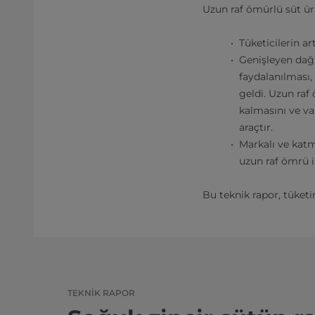
Uzun raf ömürlü süt ür
Tüketicilerin art
Genişleyen dağı
faydalanılması,
geldi. Uzun raf
kalmasını ve va
araçtır.
Markalı ve katm
uzun raf ömrü il
Bu teknik rapor, tüket
TEKNIK RAPOR