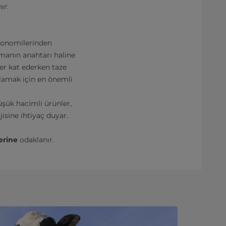
ır:
ekonomilerinden
lmanın anahtarı haline
ler kat ederken taze
ğlamak için en önemli
şük hacimli ürünler,
jisine ihtiyaç duyar.
lerine
odaklanır.