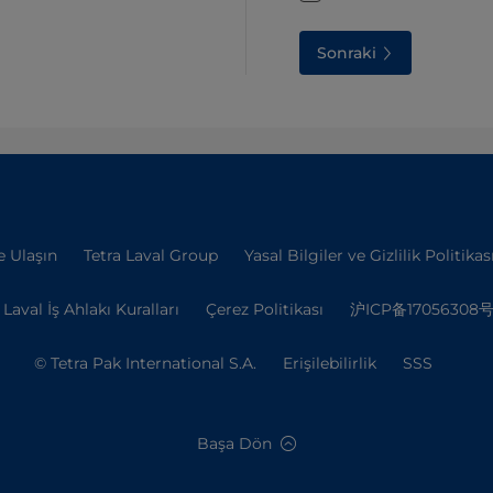
Sonraki
e Ulaşın
Tetra Laval Group
Yasal Bilgiler ve Gizlilik Politikas
 Laval İş Ahlakı Kuralları
Çerez Politikası
沪ICP备17056308号
© Tetra Pak International S.A.
Erişilebilirlik
SSS
Başa Dön