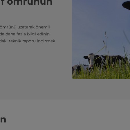
raf ömrünün
af ömrünü uzatarak önemli
da daha fazla bilgi edinin.
daki teknik raporu indirmek
in