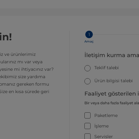
in!
1
Amaç
z ve ürünlerimiz
İletişim kurma ama
ularınız mı var veya
Teklif talebi
esine mi ihtiyacınız var?
ekibimiz size yardıma
Ürün bilgisi talebi
yapmanız gereken formu
ize en kısa sürede geri
Faaliyet gösterilen i
Bir veya daha fazla faaliyet al
Paketleme
İşleme
Servisler