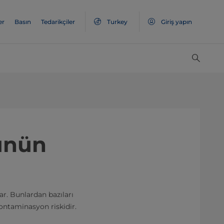
er
Basın
Tedarikçiler
Turkey
Giriş yapın
ünün
ar. Bunlardan bazıları
ontaminasyon riskidir.