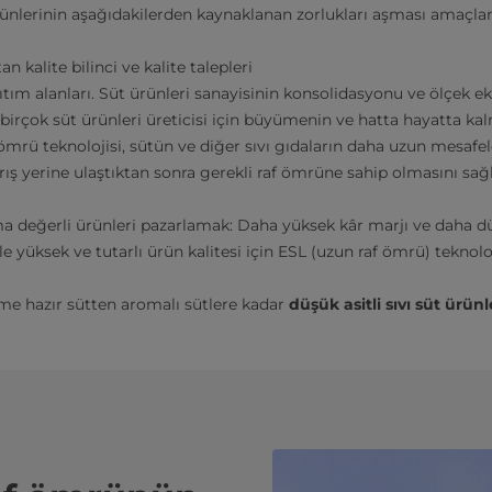
ünlerinin aşağıdakilerden kaynaklanan zorlukları aşması amaçlan
an kalite bilinci ve kalite talepleri
tım alanları. Süt ürünleri sanayisinin konsolidasyonu ve ölçek 
 birçok süt ürünleri üreticisi için büyümenin ve hatta hayatta ka
 ömrü teknolojisi, sütün ve diğer sıvı gıdaların daha uzun mesafe
rış yerine ulaştıktan sonra gerekli raf ömrüne sahip olmasını sa
a değerli ürünleri pazarlamak: Daha yüksek kâr marjı ve daha dü
e yüksek ve tutarlı ürün kalitesi için ESL (uzun raf ömrü) teknolo
ime hazır sütten aromalı sütlere kadar
düşük asitli sıvı süt ürün