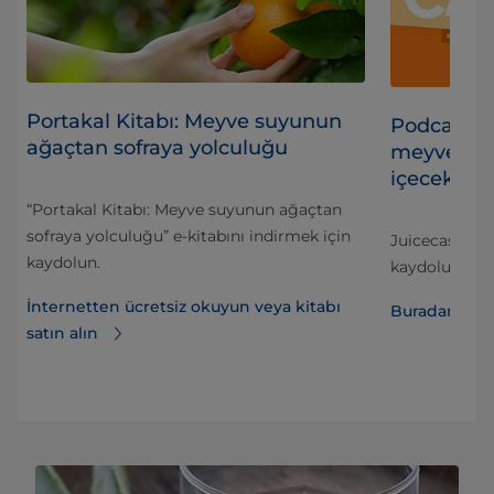
Portakal Kitabı: Meyve suyunun
Podcast’le
ağaçtan sofraya yolculuğu
meyve suyu
içecek üret
“Portakal Kitabı: Meyve suyunun ağaçtan
ek)
sofraya yolculuğu” e-kitabını indirmek için
Juicecasts bö
kaydolun.
ya
kaydolun.
İnternetten ücretsiz okuyun veya kitabı
Buradan indi
satın alın
ini