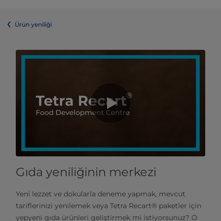
Ürün yeniliği
Gıda yeniliğinin merkezi
Yeni lezzet ve dokularla deneme yapmak, mevcut
tariflerinizi yenilemek veya Tetra Recart® paketler için
yepyeni gıda ürünleri geliştirmek mi istiyorsunuz? O