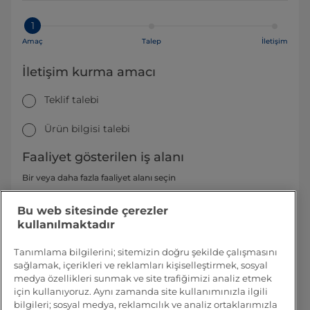
1
Amaç
Talep
İletişim
İletişim kurma amacı
Teklif talebi
Ürün bilgisi talebi
Faaliyet gösterilen iş alanı
Bir veya daha fazla faaliyet alanı seçin
Paketleme
Bu web sitesinde çerezler
kullanılmaktadır
İşleme
Tanımlama bilgilerini; sitemizin doğru şekilde çalışmasını
Servisler
sağlamak, içerikleri ve reklamları kişiselleştirmek, sosyal
medya özellikleri sunmak ve site trafiğimizi analiz etmek
Sonraki
için kullanıyoruz. Aynı zamanda site kullanımınızla ilgili
bilgileri; sosyal medya, reklamcılık ve analiz ortaklarımızla