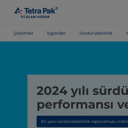
Ana
içeriğe
atla
Çözümler
İçgörüler
Sürdürülebilirlik
Navigasyona
atla
2024 yılı sürdü
performansı ve
En yeni sürdürülebilirlik raporumuzu indir