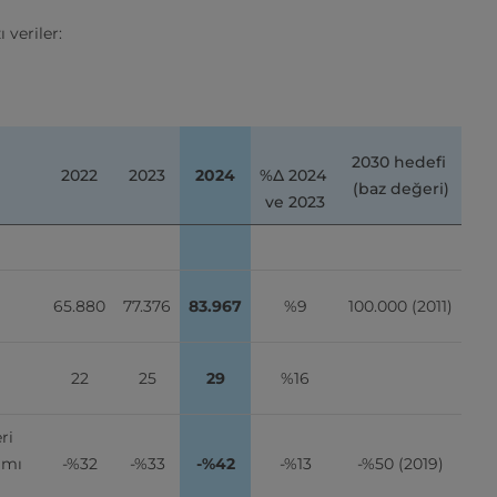
 veriler:
2030 hedefi 
2022
2023
2024
%∆ 2024 
(baz değeri)
ve 2023
65.880
77.376
83.967
%9
100.000 (2011)
22
25
29
%16
i 
mı 
-%32
-%33
-%42
-%13
-%50 (2019)