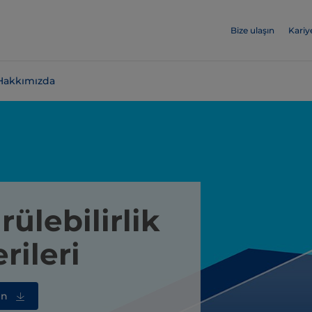
Bize ulaşın
Kariy
Hakkımızda
rülebilirlik
rileri
in