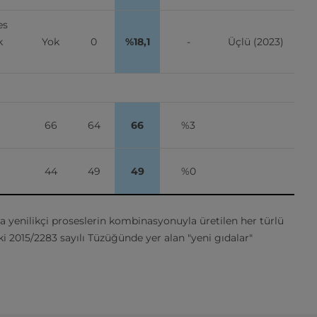
s 
 
Yok
0
%18,1
-
Üçlü (2023)
66
64
66
%3
44
49
49
%0
ya yenilikçi proseslerin kombinasyonuyla üretilen her türlü
ki 2015/2283 sayılı Tüzüğünde yer alan "yeni gıdalar"