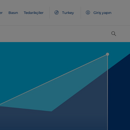
er
Basın
Tedarikçiler
Turkey
Giriş yapın