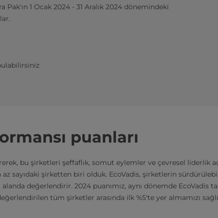
etra Pak'ın 1 Ocak 2024 - 31 Aralık 2024 dönemindeki
lar.
ulabilirsiniz
rformansı puanları
erek, bu şirketleri şeffaflık, somut eylemler ve çevresel liderlik a
 az sayıdaki şirketten biri olduk. EcoVadis, şirketlerin sürdürülebi
el alanda değerlendirir. 2024 puanımız, aynı dönemde EcoVadis t
değerlendirilen tüm şirketler arasında ilk %5'te yer almamızı sağl