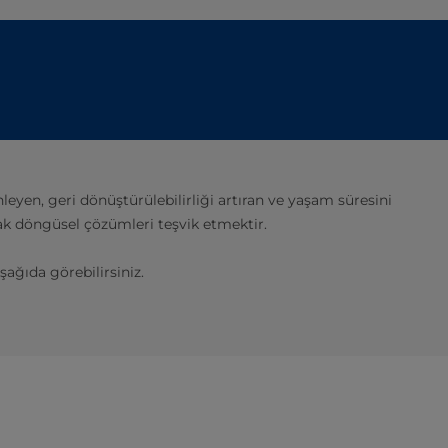
eyen, geri dönüştürülebilirliği artıran ve yaşam süresini
ak döngüsel çözümleri teşvik etmektir.
şağıda görebilirsiniz.