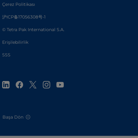
Çerez Politikası
沪ICP备17056308号-1
© Tetra Pak International S.A.
Erişilebilirlik
SSS
Başa Dön