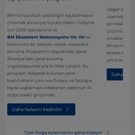
Değer zinciri
BM'nin biyolojik çeşitliliğin kaybolmasını
 su
üzerindeki olu
önlemek amacıyla Sürdürülebilir Gelişme
altındaki hav
İçin 2030 Ajanda'sına ve
çözümüne kat
BM Ekosistem Restorasyonu On Yılı
'na
ortaklarıyla bi
katkımızın bir parçası olarak, Araucaria
Amacımız, 20
Koruma Programı'nı başlatmak üzere
proses hatlar
Brezilya'daki yerel koruma
yılına kıyasl
organizasyonlarıyla birlikte çalıştık. Bu
program, bölgede bulunan yerel
Daha fazla 
toplulukların yanı sıra floraya ve faunaya
fayda sağlamaya odaklanan sektörün ilk
doğa odaklı girişimidir.
Daha fazlasını keşfedin
Tüm Doğa eylemlerini görüntüleyin