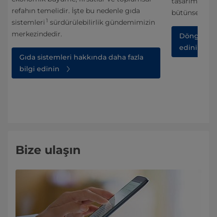
ak
tasarımdan k
refahın temelidir. İşte bu nedenle gıda
bütünsel bir 
1
sistemleri
sürdürülebilirlik gündemimizin
merkezindedir.
Döngüselli
a
edinin
Gıda sistemleri hakkında daha fazla
bilgi edinin
Bize ulaşın