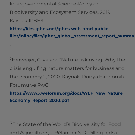
Intergovernmental Science-Policy on
Biodiversity and Ecosystem Services, 2019.
Kaynak IPBES,
https://files.ipbes.net/ipbes-web-prod-public-
files/inline/files/ipbes_global_assessment_report_summa
.
5
Herweijer, C. ve ark. “Nature risk rising: Why the
crisis engulfing nature matters for business and
the economy.” , 2020. Kaynak: Dünya Ekonomik
Forumu ve PwC.
https://www3.weforum.org/docs/WEF_New_Nature_
Economy_Report_2020.pdf
.
6
The State of the World’s Biodiversity for Food
and Agriculture', J. Bélanger & D. Pilling (eds.).