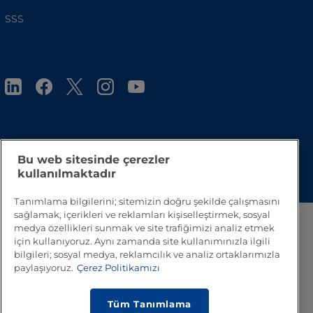
SSS
Bu web sitesinde çerezler
Başa Dön
kullanılmaktadır
Tanımlama bilgilerini; sitemizin doğru şekilde çalışmasını
sağlamak, içerikleri ve reklamları kişiselleştirmek, sosyal
medya özellikleri sunmak ve site trafiğimizi analiz etmek
için kullanıyoruz. Aynı zamanda site kullanımınızla ilgili
bilgileri; sosyal medya, reklamcılık ve analiz ortaklarımızla
paylaşıyoruz.
Çerez Politikamızı
Tüm Tanımlama