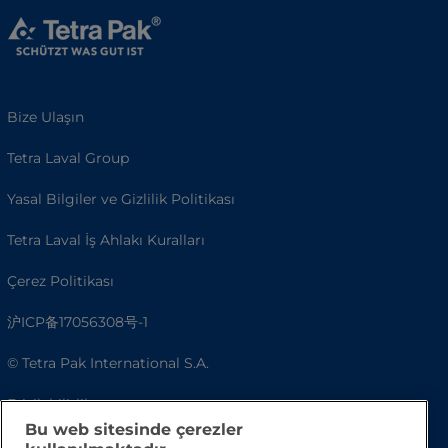
Bize Ulaşın
Tetra Laval Group
Yasal Bilgiler ve Gizlilik Politikası
Tetra Laval İş Ahlakı Kuralları
Çerez Politikası
沪ICP备17056308号-1
© Tetra Pak International S.A.
Erişilebilirlik
Bu web sitesinde çerezler
SSS