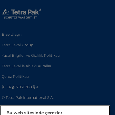
Bize Ulaşın
Tetra Laval Group
Yasal Bilgiler ve Gizlilik Politikası
Tetra Laval İş Ahlakı Kuralları
Çerez Politikası
沪ICP备17056308号-1
© Tetra Pak International S.A.
Erişilebilirlik
Bu web sitesinde çerezler