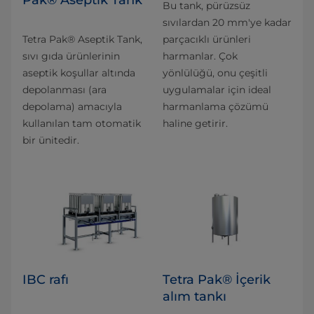
Pak® Aseptik Tank
Bu tank, pürüzsüz
sıvılardan 20 mm'ye kadar
Tetra Pak® Aseptik Tank,
parçacıklı ürünleri
sıvı gıda ürünlerinin
harmanlar. Çok
aseptik koşullar altında
yönlülüğü, onu çeşitli
depolanması (ara
uygulamalar için ideal
depolama) amacıyla
harmanlama çözümü
kullanılan tam otomatik
haline getirir.
bir ünitedir.
IBC rafı
Tetra Pak® İçerik
alım tankı