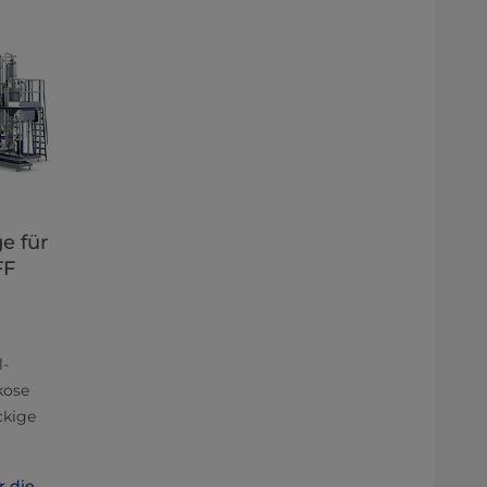
e für
FF
-
kose
ckige
r die