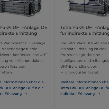
 Pak® UHT-Anlage DE
Tetra Pak® UHT-Anla
ndirekte Erhitzung
für indirekte Erhitzun
ra Pak Indirect UHT-Anlage
Die Tetra Pak® UHT-Anlage 
e Prozessanlage für die
indirekte Erhitzung ist eine
iziente, kontinuierliche UHT-
Prozessanlage, die eine
lung von Milchprodukten
intelligentere und reibungsl
eren flüssigen
UHT-Behandlung von
itteln.
Milchprodukten bietet.
e Informationen über die
Weitere Informationen übe
Pak UHT-Anlage DE für die
Tetra Pak UHT-Anlage DC fü
kte Erhitzung
indirekte Erhitzung