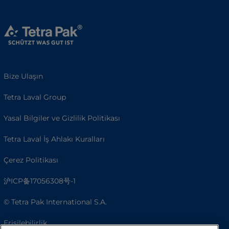
Bize Ulaşın
Tetra Laval Group
Yasal Bilgiler ve Gizlilik Politikası
Tetra Laval İş Ahlakı Kuralları
Çerez Politikası
沪ICP备17056308号-1
© Tetra Pak International S.A.
Erişilebilirlik