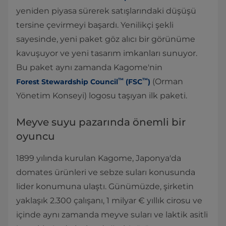
yeniden piyasa sürerek satışlarındaki düşüşü
tersine çevirmeyi başardı. Yenilikçi şekli
sayesinde, yeni paket göz alıcı bir görünüme
kavuşuyor ve yeni tasarım imkanları sunuyor.
Bu paket aynı zamanda Kagome'nin
™
™
(Orman
Forest Stewardship Council
(FSC
)
Yönetim Konseyi) logosu taşıyan ilk paketi.
Meyve suyu pazarında önemli bir
oyuncu
1899 yılında kurulan Kagome, Japonya'da
domates ürünleri ve sebze suları konusunda
lider konumuna ulaştı. Günümüzde, şirketin
yaklaşık 2.300 çalışanı, 1 milyar € yıllık cirosu ve
içinde aynı zamanda meyve suları ve laktik asitli