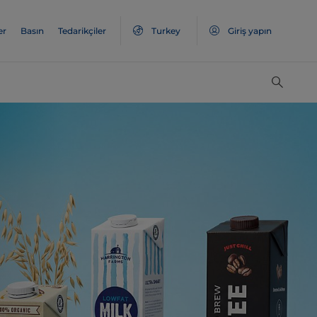
er
Basın
Tedarikçiler
Turkey
Giriş yapın