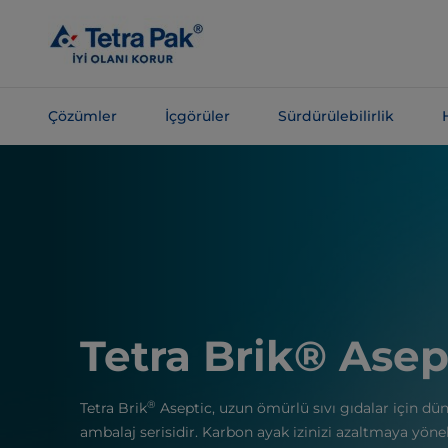
Ana
içeriğe
atla
Çözümler
İçgörüler
Sürdürülebilirlik
Navigasyona
atla
Tetra Brik® Asep
®
Tetra Brik
Aseptic, uzun ömürlü sıvı gıdalar için dü
ambalaj serisidir. Karbon ayak izinizi azaltmaya yönel