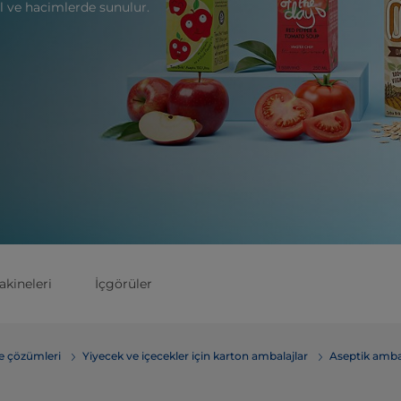
il ve hacimlerde sunulur.
kineleri
İçgörüler
me çözümleri
Yiyecek ve içecekler için karton ambalajlar
Aseptik amba