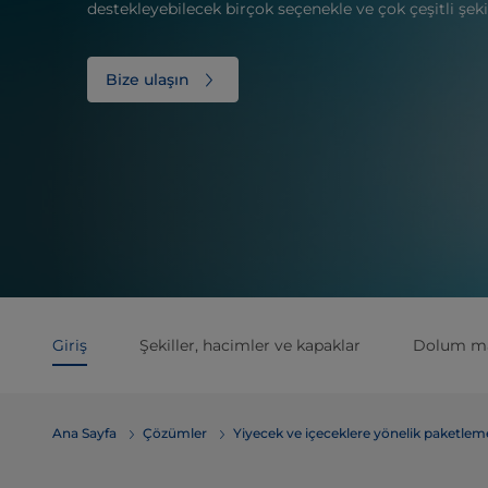
destekleyebilecek birçok seçenekle ve çok çeşitli şek
Bize ulaşın
Giriş
Şekiller, hacimler ve kapaklar
Dolum ma
Ana Sayfa
Çözümler
Yiyecek ve içeceklere yönelik paketle