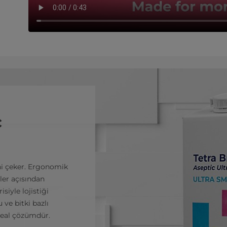
c
ini çeker. Ergonomik
iler açısından
siyle lojistiği
 ve bitki bazlı
ideal çözümdür.