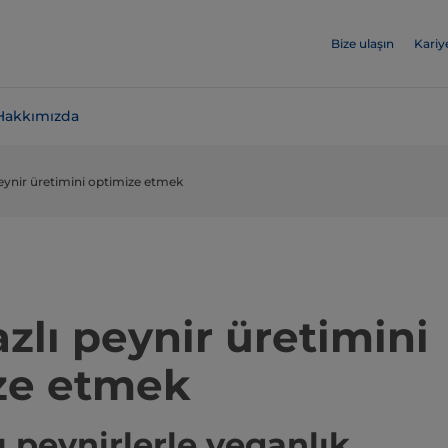
Bize ulaşın
Kariy
Hakkımızda
peynir üretimini optimize etmek
azlı peynir üretimini
ze etmek
ı peynirlerle veganlık