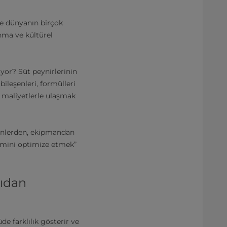
re dünyanın birçok
ınma ve kültürel
uyor? Süt peynirlerinin
ileşenleri, formülleri
n maliyetlerle ulaşmak
eşenlerden, ekipmandan
timini optimize etmek”
çıdan
de farklılık gösterir ve