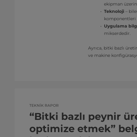
ekipman üzerind
Teknoloji
– bile
komponentleri k
Uygulama bilg
mikserdedir.
Ayrıca, bitki bazlı üre
ve makine konfigürasyo
TEKNİK RAPOR
“Bitki bazlı peynir ür
optimize etmek” bel