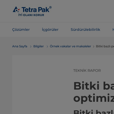
Ana
içeriğe
atla
Çözümler
İçgörüler
Sürdürülebilirlik
Navigasyona
Ana Sayfa
Bilgiler
Örnek vakalar ve makaleler
Bitki bazlı 
atla
TEKNİK RAPOR
Bitki b
optimi
Bitki bazl