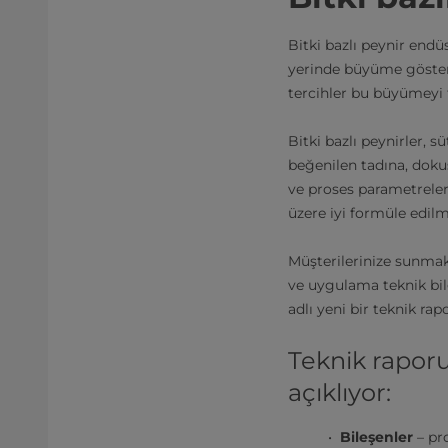
Bitki bazlı peynir end
yerinde büyüme gösteriy
tercihler bu büyümeyi t
Bitki bazlı peynirler, s
beğenilen tadına, doku
ve proses parametreleri
üzere iyi formüle edilmi
Müşterilerinize sunmak 
ve uygulama teknik bil
adlı yeni bir teknik rapo
Teknik raporu
açıklıyor:
Bileşenler
– pr