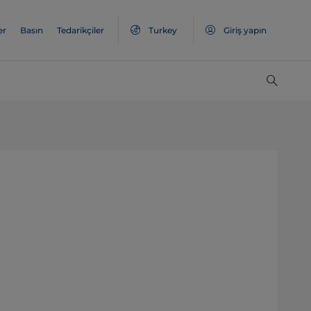
er
Basın
Tedarikçiler
Turkey
Giriş yapın