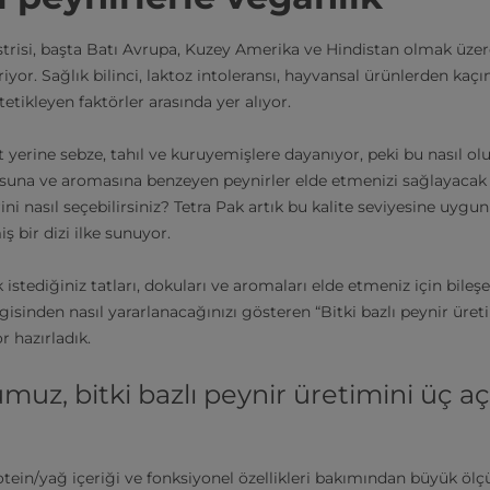
üstrisi, başta Batı Avrupa, Kuzey Amerika ve Hindistan olmak üze
or. Sağlık bilinci, laktoz intoleransı, hayvansal ürünlerden kaç
etikleyen faktörler arasında yer alıyor.
üt yerine sebze, tahıl ve kuruyemişlere dayanıyor, peki bu nasıl ol
suna ve aromasına benzeyen peynirler elde etmenizi sağlayacak b
ni nasıl seçebilirsiniz? Tetra Pak artık bu kalite seviyesine uygu
ş bir dizi ilke sunuyor.
istediğiniz tatları, dokuları ve aromaları elde etmeniz için bil
gisinden nasıl yararlanacağınızı gösteren “Bitki bazlı peynir üre
r hazırladık.
muz, bitki bazlı peynir üretimini üç a
otein/yağ içeriği ve fonksiyonel özellikleri bakımından büyük ölçü