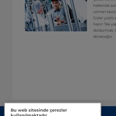
hakkında sor
uzman tavsiy
Güler yüzlü 
hazır! Tek 
doldurmak. S
döneceğiz.
Bu web sitesinde çerezler
kullanılmaktadır