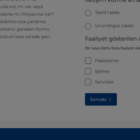
İletişim kurma ama
ularınız mı var veya
Teklif talebi
esine mi ihtiyacınız var?
ekibimiz size yardıma
Ürün bilgisi talebi
yapmanız gereken formu
ize en kısa sürede geri
Faaliyet gösterilen i
Bir veya daha fazla faaliyet al
Paketleme
İşleme
Servisler
Sonraki