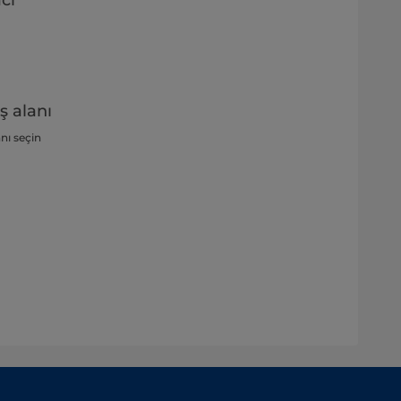
cı
ş alanı
anı seçin