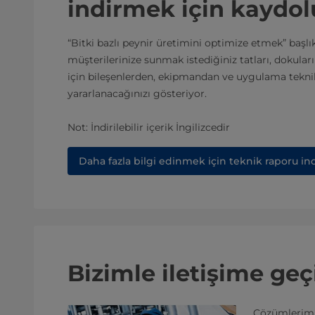
indirmek için kaydo
“Bitki bazlı peynir üretimini optimize etmek” başlı
müşterilerinize sunmak istediğiniz tatları, dokular
için bileşenlerden, ekipmandan ve uygulama teknik
yararlanacağınızı gösteriyor.
Not: İndirilebilir içerik İngilizcedir
Daha fazla bilgi edinmek için teknik raporu in
Bizimle iletişime geç
Çözümlerimi