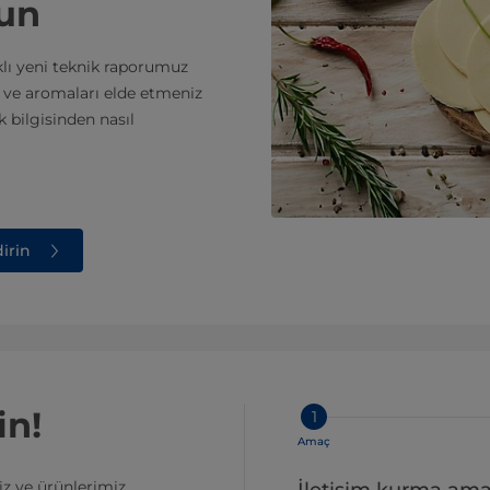
lun
klı yeni teknik raporumuz
ı ve aromaları elde etmeniz
 bilgisinden nasıl
dirin
in!
1
Amaç
z ve ürünlerimiz