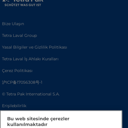
Bize Ulaşın
Tetra Laval Group
Yasal Bilgiler ve Gizlilik Politikası
Tetra Laval İş Ahlakı Kuralları
Çerez Politikası
沪ICP备17056308号-1
© Tetra Pak International S.A.
Erişilebilirlik
SSS
Bu web sitesinde çerezler
kullanılmaktadır