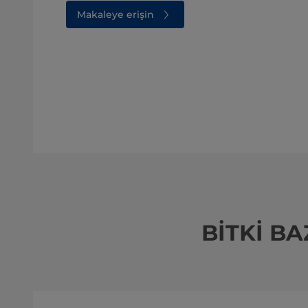
Makaleye erişin
BİTKİ B