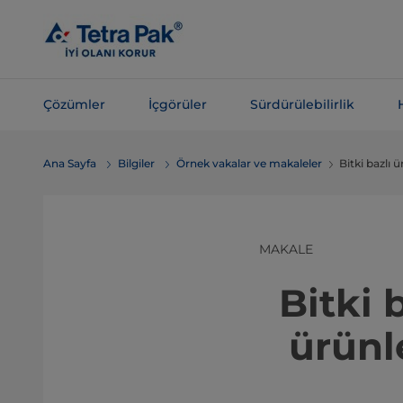
Ana
içeriğe
atla
Çözümler
İçgörüler
Sürdürülebilirlik
Navigasyona
Ana Sayfa
Bilgiler
Örnek vakalar ve makaleler
Bitki bazlı
atla
MAKALE
Bitki 
ürünl