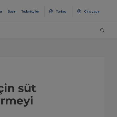
er
Basın
Tedarikçiler
Turkey
Giriş yapın
çin süt
ürmeyi