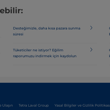
ebilir:
Desteğimizle, daha kısa pazara sunma
süresi
Tüketiciler ne istiyor? Eğilim
raporumuzu indirmek için kaydolun
e Ulaşın
Tetra Laval Group
Yasal Bilgiler ve Gizlilik Politikas