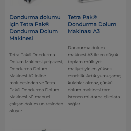
Dondurma dolumu
Tetra Pak®
için Tetra Pak®
Dondurma Dolum
Dondurma Dolum
Makinası A3
Makinesi
Dondurma dolum
Tetra Pak® Dondurma
makinesi A3 ile en düşük
Dolum Makinesi yelpazesi,
toplam mülkiyet
Dondurma Dolum
maliyetiyle en yüksek
Makinesi A2 inline
esneklik. Artık yumuşamış
makinesinden ve Tetra
külahlar olmaz, çünkü
Pak® Dondurma Dolum
dolum makinesi tam
Makinesi M1 manuel
istenen miktarda çikolata
çalışan dolum ünitesinden
sağlar.
oluşur.