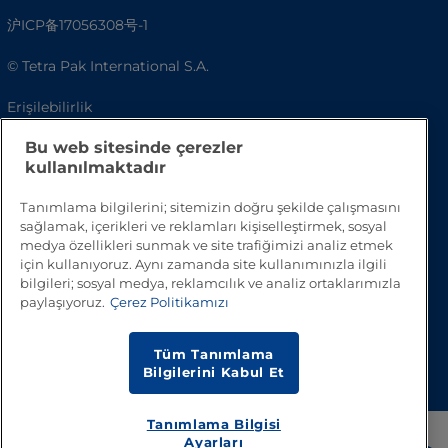
沪ICP备17056308号-1
© Tetra Pak International S.A.
Erişilebilirlik
Bu web sitesinde çerezler
SSS
kullanılmaktadır
Tanımlama bilgilerini; sitemizin doğru şekilde çalışmasını
sağlamak, içerikleri ve reklamları kişiselleştirmek, sosyal
medya özellikleri sunmak ve site trafiğimizi analiz etmek
için kullanıyoruz. Aynı zamanda site kullanımınızla ilgili
bilgileri; sosyal medya, reklamcılık ve analiz ortaklarımızla
paylaşıyoruz.
Çerez Politikamızı
Başa Dön
Tüm Tanımlama
Bilgilerini Kabul Et
Tanımlama Bilgisi
Ayarları