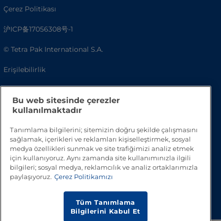
Çerez Politikası
沪ICP备17056308号-1
© Tetra Pak International S.A.
Erişilebilirlik
SSS
Bu web sitesinde çerezler
kullanılmaktadır
Tanımlama bilgilerini; sitemizin doğru şekilde çalışmasını
sağlamak, içerikleri ve reklamları kişiselleştirmek, sosyal
medya özellikleri sunmak ve site trafiğimizi analiz etmek
için kullanıyoruz. Aynı zamanda site kullanımınızla ilgili
bilgileri; sosyal medya, reklamcılık ve analiz ortaklarımızla
paylaşıyoruz.
Çerez Politikamızı
Başa Dön
Tüm Tanımlama
Bilgilerini Kabul Et