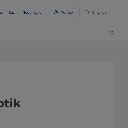
er
Basın
Tedarikçiler
Turkey
Giriş yapın
ptik