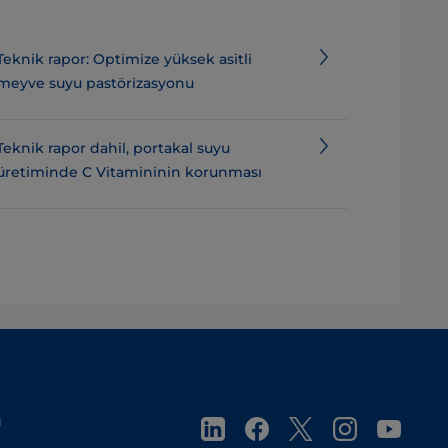
Teknik rapor: Optimize yüksek asitli
meyve suyu pastörizasyonu
Teknik rapor dahil, portakal suyu
üretiminde C Vitamininin korunması
ı