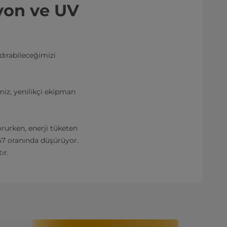
syon ve UV
dırabileceğimizi
miz, yenilikçi ekipman
orurken, enerji tüketen
 67 oranında düşürüyor.
ır.