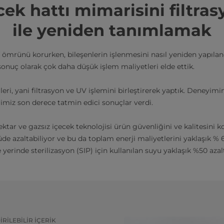
ek hattı mimarisini filtra
ile yeniden tanımlamak
f ömrünü korurken, bileşenlerin işlenmesini nasıl yeniden yapılan
 sonuç olarak çok daha düşük işlem maliyetleri elde ettik.
ri, yani filtrasyon ve UV işlemini birleştirerek yaptık. Deneyimi
imiz son derece tatmin edici sonuçlar verdi.
tar ve gazsız içecek teknolojisi ürün güvenliğini ve kalitesini k
çüde azaltabiliyor ve bu da toplam enerji maliyetlerini yaklaşık %
 yerinde sterilizasyon (SIP) için kullanılan suyu yaklaşık %50 azalt
RILEBILIR IÇERIK