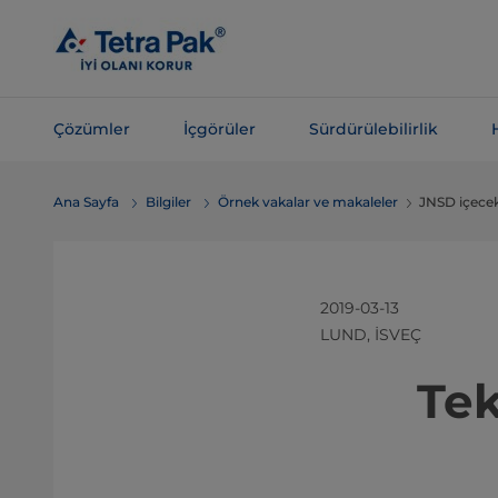
Ana
içeriğe
atla
Çözümler
İçgörüler
Sürdürülebilirlik
Navigasyona
Ana Sayfa
Bilgiler
Örnek vakalar ve makaleler
JNSD içecek
atla
2019-03-13
LUND, İSVEÇ
Tek