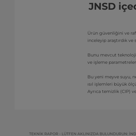
JNSD içec
Ürün güvenliğini ve ra
inceleyip araştırdık ve
Bunu mevcut teknolojile
ve işleme parametreler
Bu yeni meyve suyu, nek
ısıl işlemleri büyük öl
Ayrıca temizlik (CIP) ve
TEKNIK RAPOR - LÜTFEN AKLINIZDA BULUNDURUN: İNDI