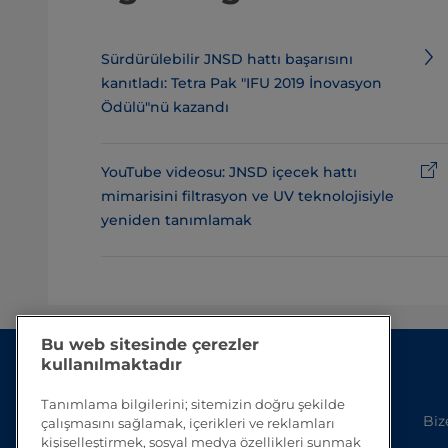
Sürdürülebilir JNSD hattı başarısını
kanıtladı: Tetra Pak "IFU 2019 İnovasyon
Ödülü"nü kazandı
YouTube videosu: JNSD içecek hattı
mimarisini filtrasyon ve UV teknolojisiyle
yeniden tanımlamak
Bu web sitesinde çerezler
kullanılmaktadır
Tanımlama bilgilerini; sitemizin doğru şekilde
Biz
çalışmasını sağlamak, içerikleri ve reklamları
kişiselleştirmek, sosyal medya özellikleri sunmak