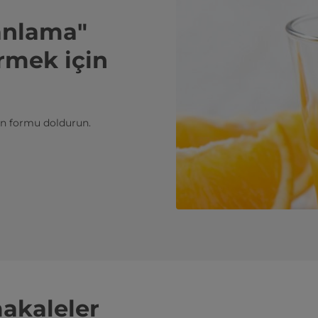
anlama"
rmek için
in formu doldurun.
makaleler