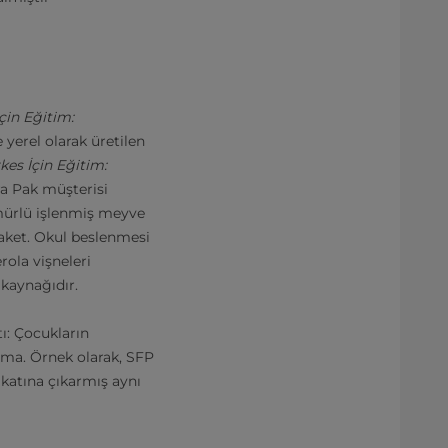
çin Eğitim:
yerel olarak üretilen
kes İçin Eğitim:
ra Pak müşterisi
mürlü işlenmiş meyve
paket. Okul beslenmesi
rola vişneleri
 kaynağıdır.
ı: Çocukların
ltma. Örnek olarak, SFP
 katına çıkarmış aynı