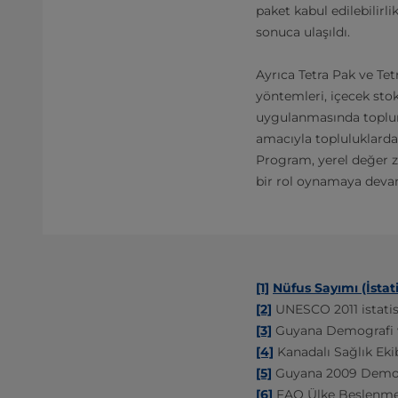
paket kabul edilebilirl
sonuca ulaşıldı.
Ayrıca Tetra Pak ve Tetr
yöntemleri, içecek sto
uygulanmasında toplum 
amacıyla topluluklardan
Program, yerel değer z
bir rol oynamaya deva
[1]
Nüfus Sayımı (İstati
[2]
UNESCO 2011 istatist
[3]
Guyana Demografi ve
[4]
Kanadalı Sağlık Eki
[5]
Guyana 2009 Demogr
[6]
FAO Ülke Beslenme P