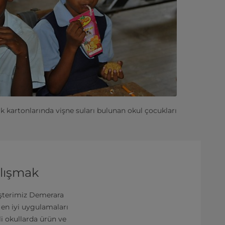
k kartonlarında vişne suları bulunan okul çocukları
alışmak
müşterimiz Demerara
n en iyi uygulamaları
li okullarda ürün ve