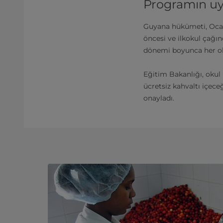
Programın u
Guyana hükümeti, Ocak 2
öncesi ve ilkokul çağın
dönemi boyunca her o
Eğitim Bakanlığı, okul
ücretsiz kahvaltı içece
onayladı.