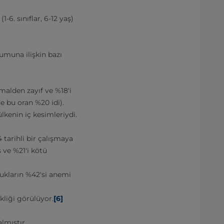
-6. sınıflar, 6-12 yaş)
muna ilişkin bazı
malden zayıf ve %18'i
de bu oran %20 idi).
lkenin iç kesimleriydi.
 tarihli bir çalışmaya
 ve %21'i kötü
cukların %42'si anemi
kliği görülüyor.
[6]
almıştır