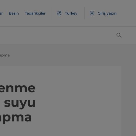
er
Basın
Tedarikçiler
Turkey
Giriş yapın
 yapma
slenme
 suyu
yapma