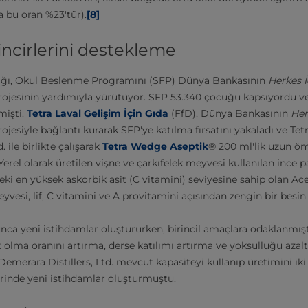
 bu oran %23'tür).
[8]
incirlerini destekleme
ığı, Okul Beslenme Programını (SFP) Dünya Bankasının
Herkes İ
ojesinin yardımıyla yürütüyor. SFP 53.340 çocuğu kapsıyordu ve 
mişti.
Tetra Laval Gelişim İçin Gıda
(FfD), Dünya Bankasının
Her
ojesiyle bağlantı kurarak SFP'ye katılma fırsatını yakaladı ve Tet
. ile birlikte çalışarak
Tetra Wedge Aseptik
® 200 ml'lik uzun ö
Yerel olarak üretilen vişne ve çarkıfelek meyvesi kullanılan ince 
i en yüksek askorbik asit (C vitamini) seviyesine sahip olan Ace
eyvesi, lif, C vitamini ve A provitamini açısından zengin bir besin
unca yeni istihdamlar oluştururken, birincil amaçlara odaklanmışt
t olma oranını artırma, derse katılımı artırma ve yoksulluğu aza
merara Distillers, Ltd. mevcut kapasiteyi kullanıp üretimini iki
rinde yeni istihdamlar oluşturmuştu.