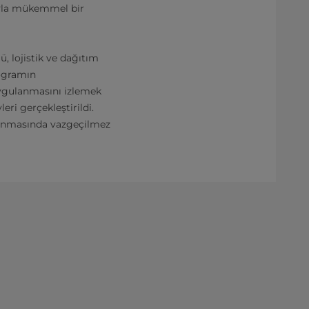
anıyla mükemmel bir
ü, lojistik ve dağıtım
rogramın
uygulanmasını izlemek
eri gerçekleştirildi.
ğlanmasında vazgeçilmez