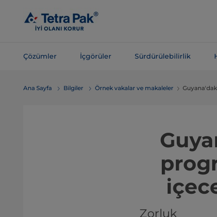
Ana
içeriğe
atla
Çözümler
İçgörüler
Sürdürülebilirlik
Navigasyona
Ana Sayfa
Bilgiler
Örnek vakalar ve makaleler
Guyana'daki
atla
Guyan
prog
içec
Zorluk