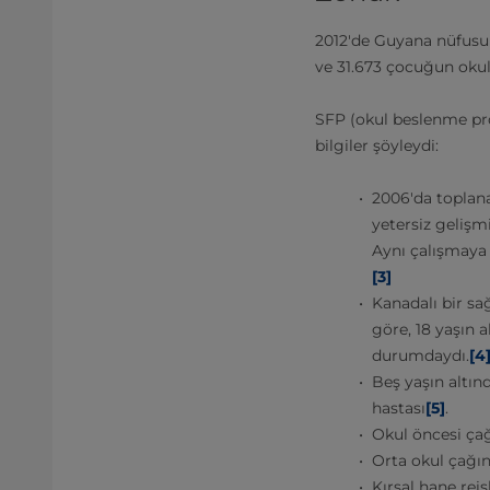
2012'de Guyana nüfusu 
ve 31.673 çocuğun okul
SFP (okul beslenme pr
bilgiler şöyleydi:
2006'da toplana
yetersiz gelişmi
Aynı çalışmaya 
[3]
Kanadalı bir sağ
göre, 18 yaşın 
durumdaydı.
[4
Beş yaşın altın
hastası
[5]
.
Okul öncesi çağ
Orta okul çağın
Kırsal hane rei