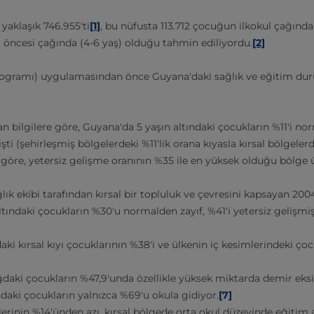
yaklaşık 746.955'ti
[1]
, bu nüfusta 113.712 çocuğun ilkokul çağında (1
 öncesi çağında (4-6 yaş) olduğu tahmin ediliyordu.
[2]
ogramı) uygulamasından önce Guyana'daki sağlık ve eğitim duru
n bilgilere göre, Guyana'da 5 yaşın altındaki çocukların %11'i nor
şti (şehirleşmiş bölgelerdeki %11'lik orana kıyasla kırsal bölgeler
göre, yetersiz gelişme oranının %35 ile en yüksek olduğu bölge ü
lık ekibi tarafından kırsal bir topluluk ve çevresini kapsayan 2004
altındaki çocukların %30'u normalden zayıf, %41'i yetersiz gelişmiş
]
daki kırsal kıyı çocuklarının %38'i ve ülkenin iç kesimlerindeki ço
daki çocukların %47,9'unda özellikle yüksek miktarda demir eksi
daki çocukların yalnızca %69'u okula gidiyor.
[7]
slerinin %14'ünden azı, kırsal bölgede orta okul düzeyinde eğitim 