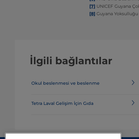
[7]
UNICEF Guyana Çok
[8]
Guyana Yoksulluğu A
İlgili bağlantılar
Okul beslenmesi ve beslenme
Tetra Laval Gelişim İçin Gıda