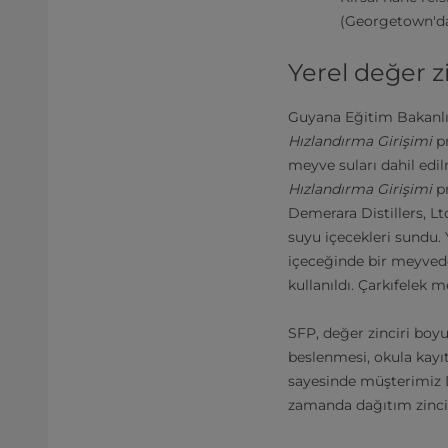
(Georgetown'da
Yerel değer z
Guyana Eğitim Bakanl
Hızlandırma Girişimi
pr
meyve suları dahil edil
Hızlandırma Girişimi
pr
Demerara Distillers, Ltd
suyu içecekleri sundu. 
içeceğinde bir meyvedek
kullanıldı. Çarkıfelek m
SFP, değer zinciri boy
beslenmesi, okula kayı
sayesinde müşterimiz De
zamanda dağıtım zinci