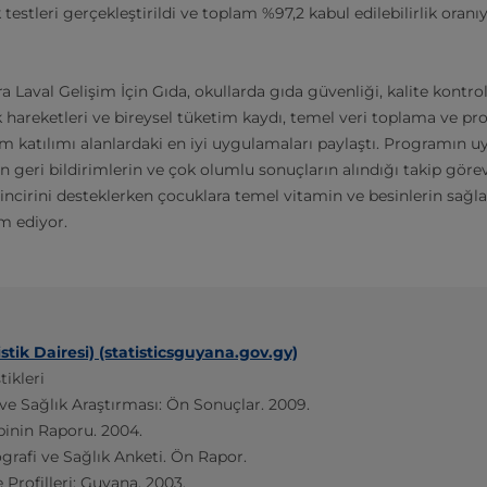
ik testleri gerçekleştirildi ve toplam %97,2 kabul edilebilirlik or
a Laval Gelişim İçin Gıda, okullarda gıda güvenliği, kalite kontrol
k hareketleri ve bireysel tüketim kaydı, temel veri toplama ve p
katılımı alanlardaki en iyi uygulamaları paylaştı. Programın 
 geri bildirimlerin ve çok olumlu sonuçların alındığı takip görevl
incirini desteklerken çocuklara temel vitamin ve besinlerin sa
m ediyor.
stik Dairesi) (statisticsguyana.gov.gy)
ikleri
 Sağlık Araştırması: Ön Sonuçlar. 2009.
binin Raporu. 2004.
afi ve Sağlık Anketi. Ön Rapor.
rofilleri: Guyana. 2003.