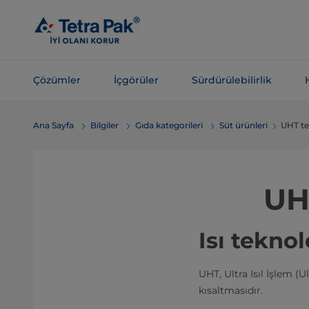
Ana
içeriğe
atla
Çözümler
İçgörüler
Sürdürülebilirlik
Navigasyona
Ana Sayfa
Bilgiler
Gıda kategorileri
Süt ürünleri
UHT te
atla
UH
Isı teknolo
UHT, Ultra Isıl İşlem (
kısaltmasıdır.