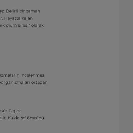
z. Belirli bir zaman
ır. Hayatta kalan
ik ölüm sırası" olarak
nizmaların incelenmesi
roorganizmaları ortadan
ömürlü gıda
elir, bu da raf ömrünü