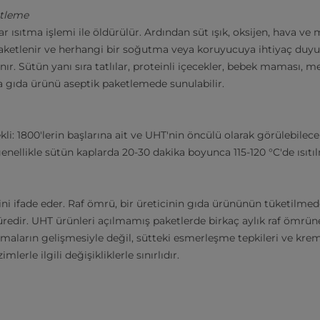
etleme
ısıtma işlemi ile öldürülür. Ardından süt ışık, oksijen, hava ve
paketlenir ve herhangi bir soğutma veya koruyucuya ihtiyaç duy
r. Sütün yanı sıra tatlılar, proteinli içecekler, bebek maması, me
ka gıda ürünü aseptik paketlemede sunulabilir.
ekli: 1800'lerin başlarına ait ve UHT'nin öncülü olarak görülebilece
nellikle sütün kaplarda 20-30 dakika boyunca 115-120 °C'de ısıtılm
ini ifade eder. Raf ömrü, bir üreticinin gıda ürününün tüketilm
dir. UHT ürünleri açılmamış paketlerde birkaç aylık raf ömrüne
aların gelişmesiyle değil, sütteki esmerleşme tepkileri ve krem
mlerle ilgili değişikliklerle sınırlıdır.