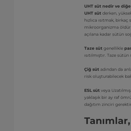
UHT süt nedir ve diğer
UHT süt
derken, yüksek
hızlıca ısıtmak, birkaç
mikroorganizma öldürül
açılana kadar sütün so
Taze süt
genellikle
pas
ısıtılmıştır. Taze sütü
Çiğ süt
adından da anl
risk oluşturabilecek ba
ESL süt
veya Uzatılmış
yaklaşık bir ay raf öm
dağıtım zinciri gerektir
Tanımlar,