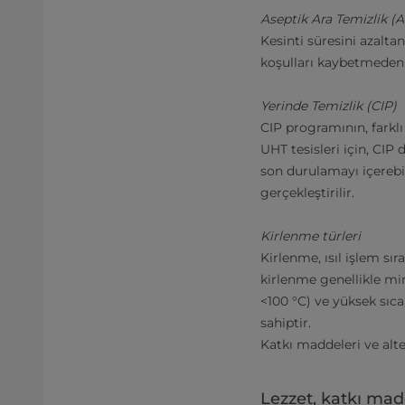
Aseptik Ara Temizlik (A
Kesinti süresini azalta
koşulları kaybetmeden k
Yerinde Temizlik (CIP)
CIP programının, farklı
UHT tesisleri için, CI
son durulamayı içerebi
gerçekleştirilir.
Kirlenme türleri
Kirlenme, ısıl işlem sı
kirlenme genellikle min
<100 °C) ve yüksek sıca
sahiptir.
Katkı maddeleri ve alte
Lezzet, katkı madd