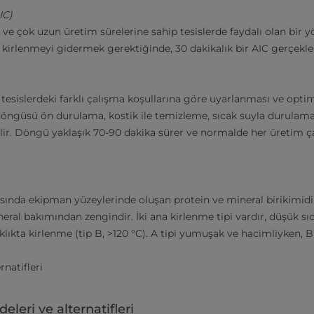
IC)
n ve çok uzun üretim sürelerine sahip tesislerde faydalı olan bir 
irlenmeyi gidermek gerektiğinde, 30 dakikalık bir AIC gerçekleşti
 tesislerdeki farklı çalışma koşullarına göre uyarlanması ve optim
P döngüsü ön durulama, kostik ile temizleme, sıcak suyla durulama
lir. Döngü yaklaşık 70-90 dakika sürer ve normalde her üretim 
rasında ekipman yüzeylerinde oluşan protein ve mineral birikimidi
eral bakımından zengindir. İki ana kirlenme tipi vardır, düşük sıc
klıkta kirlenme (tip B, >120 °C). A tipi yumuşak ve hacimliyken, B 
rnatifleri
eleri ve alternatifleri