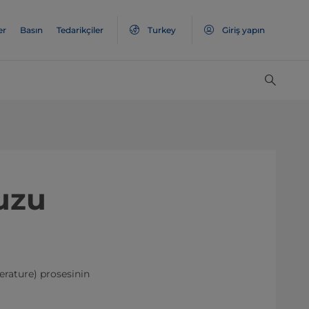
er
Basın
Tedarikçiler
Turkey
Giriş yapın
uzu
erature) prosesinin