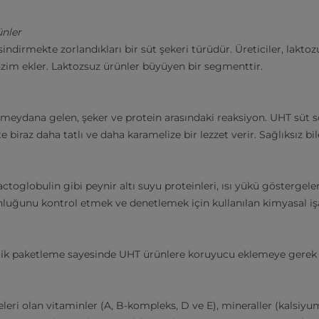
ünler
 sindirmekte zorlandıkları bir süt şekeri türüdür. Üreticiler, lakto
enzim ekler. Laktozsuz ürünler büyüyen bir segmenttir.
da meydana gelen, şeker ve protein arasındaki reaksiyon. UHT süt
 biraz daha tatlı ve daha karamelize bir lezzet verir. Sağlıksız bil
actoglobulin gibi peynir altı suyu proteinleri, ısı yükü göstergeleri
nluğunu kontrol etmek ve denetlemek için kullanılan kimyasal işa
eptik paketleme sayesinde UHT ürünlere koruyucu eklemeye gerek 
eri olan vitaminler (A, B-kompleks, D ve E), mineraller (kalsiy