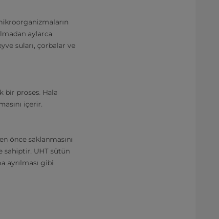
 mikroorganizmaların
ulmadan aylarca
yve suları, çorbalar ve
k bir proses. Hala
asını içerir.
eden önce saklanmasını
 sahiptir. UHT sütün
a ayrılması gibi