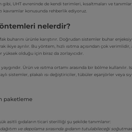
 gibi, UHT evreninde de kendi terimleri, kısaltmaları ve tanımları 
azı kavramlar konusunda rehberlik ediyoruz.
öntemleri nelerdir?
ak buharını ürünle karıştırır. Doğrudan sistemler buhar enjeksiy
rak ikiye ayrılır. Bu yöntem, hızlı ısıtma açısından çok verimlidir
ler yüksek olduğu için biraz da zorlayıcıdır.
 yaygındır. Ürün ve ısıtma ortamı arasında bir bölme kullanılır. 
ylı sistemler, plakalı ısı değiştiriciler, tübüler eşanjörler veya sıyır
n paketleme
asitli gıdaların ticari sterilliği şu şekilde tanımlanır:
im, dağıtım ve depolama sırasında gıdanın tutulabileceği soğutma