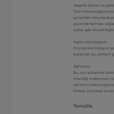
Aseptik dolum ve pak
Tüm mikroorganizmalar 
girişinden korunarak 
güvende kalması sağlanı
soslar gibi birçok baş
Kapta sterilizasyon
Orijinal sterilizasyon ş
kullanılan bu yöntem ge
Raf ömrü
Bu, son kullanma tarih
önerdiği maksimum süre
raf ömrü mikroorganizm
fiziksel, kimyasal ve enzi
Temizlik