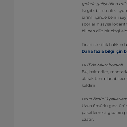
gıdada gelişebilen mi
Isı gibi bir sterilizas
birimi içinde belirli sa
sporların sayısı logari
bilinen düz bir çizgi el
Ticari sterillik hakkınd
Daha fazla bilgi için
UHT'de Mikrobiyoloji
Bu, bakteriler, mantar
olarak tanımlanabilece
kaldırır.
Uzun ömürlü paketle
Uzun ömürlü gıda ürünl
paketlemesi, gıdanın p
uzatır.