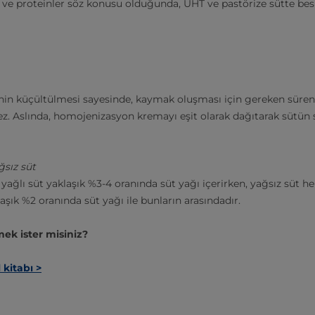
e proteinler söz konusu olduğunda, UHT ve pastörize sütte besi
inin küçültülmesi sayesinde, kaymak oluşması için gereken süren
ez. Aslında, homojenizasyon kremayı eşit olarak dağıtarak sütün 
ğsız süt
 yağlı süt yaklaşık %3-4 oranında süt yağı içerirken, yağsız süt
laşık %2 oranında süt yağı ile bunların arasındadır.
mek ister misiniz?
 kitabı >