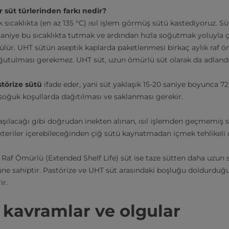
 süt türlerinden farkı nedir?
 sıcaklıkta (en az 135 °C) ısıl işlem görmüş sütü kastediyoruz. Sü
 saniye bu sıcaklıkta tutmak ve ardından hızla soğutmak yoluyla ç
ür. UHT sütün aseptik kaplarda paketlenmesi birkaç aylık raf ö
ğutulması gerekmez. UHT süt, uzun ömürlü süt olarak da adlandır
törize sütü
ifade eder, yani süt yaklaşık 15-20 saniye boyunca 72
n soğuk koşullarda dağıtılması ve saklanması gerekir.
aşılacağı gibi doğrudan inekten alınan, ısıl işlemden geçmemiş s
kteriler içerebileceğinden çiğ sütü kaynatmadan içmek tehlikeli o
 Raf Ömürlü (Extended Shelf Life) süt ise taze sütten daha uzun s
rüne sahiptir. Pastörize ve UHT süt arasındaki boşluğu doldurduğu
ir.
 kavramlar ve olgular