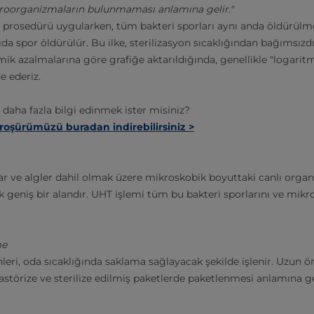
kroorganizmaların bulunmaması anlamına gelir."
yon prosedürü uygularken, tüm bakteri sporları aynı anda öldürülme
yıda spor öldürülür. Bu ilke, sterilizasyon sıcaklığından bağımsızd
tmik azalmalarına göre grafiğe aktarıldığında, genellikle "logaritm
de ederiz.
a daha fazla bilgi edinmek ister misiniz?
 broşürümüzü buradan indirebilirsiniz >
lar ve algler dahil olmak üzere mikroskobik boyuttaki canlı orga
k geniş bir alandır. UHT işlemi tüm bu bakteri sporlarını ve mik
me
eri, oda sıcaklığında saklama sağlayacak şekilde işlenir. Uzun 
astörize ve sterilize edilmiş paketlerde paketlenmesi anlamına g