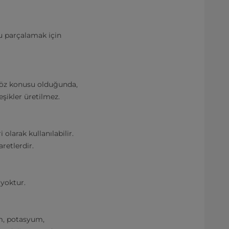
zu parçalamak için
 söz konusu olduğunda,
eşikler üretilmez.
 olarak kullanılabilir.
retlerdir.
yoktur.
um, potasyum,