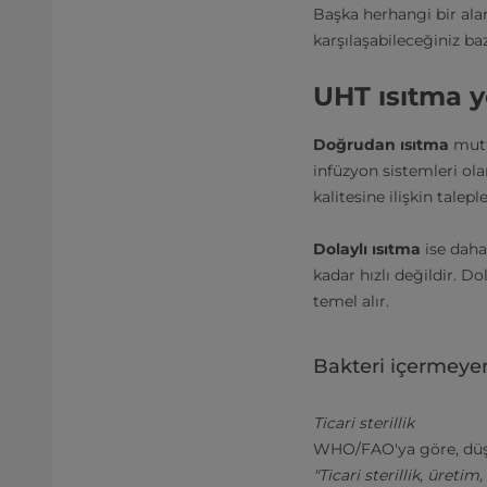
Başka herhangi bir alan
karşılaşabileceğiniz b
UHT ısıtma y
Doğrudan ısıtma
mutf
infüzyon sistemleri ola
kalitesine ilişkin talep
Dolaylı ısıtma
ise daha
kadar hızlı değildir. Dola
temel alır.
Bakteri içermeye
Ticari sterillik
WHO/FAO'ya göre, düşük 
"Ticari sterillik, üret