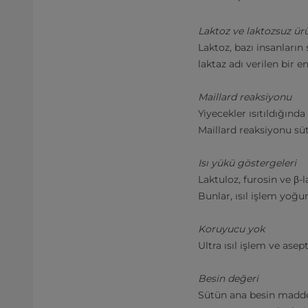
Laktoz ve laktozsuz ür
Laktoz, bazı insanların
laktaz adı verilen bir 
Maillard reaksiyonu
Yiyecekler ısıtıldığın
Maillard reaksiyonu süte
Isı yükü göstergeleri
Laktuloz, furosin ve β-l
Bunlar, ısıl işlem yoğu
Koruyucu yok
Ultra ısıl işlem ve as
Besin değeri
Sütün ana besin maddel