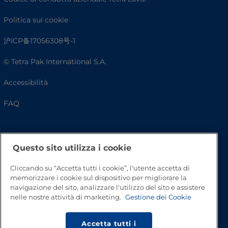
Politica sui cookie
沪ICP备17056308号-1
© Tetra Pak International S.A.
Accessibilità
FAQ
Questo sito utilizza i cookie
Cliccando su “Accetta tutti i cookie”, l'utente accetta di
memorizzare i cookie sul dispositivo per migliorare la
navigazione del sito, analizzare l'utilizzo del sito e assistere
nelle nostre attività di marketing.
Gestione dei Cookie
Inizio pagina
Accetta tutti i