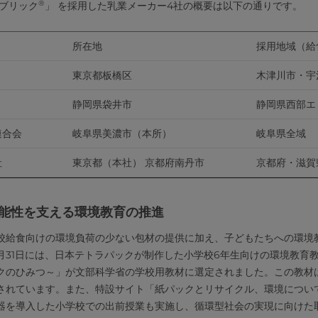
®
・ブリック
」 を採用した乳業メーカー4社の概要は以下の通りです。
所在地
採用地域（給
東京都板橋区
木津川市・宇
静岡県袋井市
静岡県西部エ
連合会
岐阜県美濃市（本所）
岐阜県全域
社
東京都（本社） 京都府南丹市
京都府・滋賀
可能性を支える環境教育の推進
校給食向けの環境負荷の少ない包材の提供に加え、子どもたちへの環境
7月31日には、日本テトラパックが制作した小学校6年生向けの環境教育
クのひみつ～」が文部科学省の学校用教材に選定されました。この教材は
されています。また、特設サイト「紙パックとリサイクル、環境につい
器を導入した小学校での出前授業も実施し、循環型社会の実現に向けた