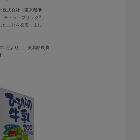
ク株式会社（東京都港
®
「テトラ・ブリック
」
したことを発表しまし
5年1月より）、美濃酪農農
す。