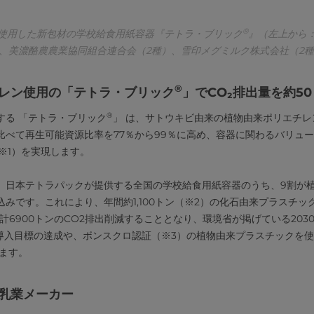
®
使用した新包材の学校給食用紙容器『テトラ・ブリック
』（左上から
、美濃酪農農業協同組合連合会（2種）、雪印メグミルク株式会社（2種
®
チレン使用の「テトラ・ブリック
」でCO₂排出量を約5
®
する 「テトラ・ブリック
」 は、サトウキビ由来の植物由来ポリエチ
比べて再生可能資源比率を77％から99％に高め、容器に関わるバリュ
（※1）を実現します。
、日本テトラパックが提供する全国の学校給食用紙容器のうち、9割が
みです。これにより、年間約1,100トン（※2）の化石由来プラスチッ
累計6900トンのCO2排出削減することとなり、環境省が掲げている20
ン導入目標の達成や、ボンスクロ認証（※3）の植物由来プラスチックを使
ます。
た乳業メーカー