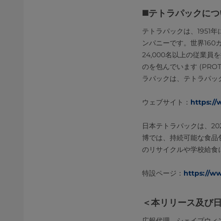
◼️テトラパックに
テトラパックは、195
ンパニーです。世界16
24,000名以上の従
のを包んでいます (PRO
ラパックは、テトラパッ
ウェブサイト：
https://
日本テトラパックは、20
博では、持続可能な食品
のリサイクルや学校給食
特設ページ：
https://w
＜本リリース及び
広報代理 シェイプウィ