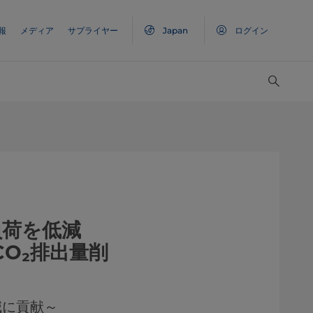
報
メディア
サプライヤー
Japan
ログイン
負荷を低減
CO₂排出量削
減に貢献～