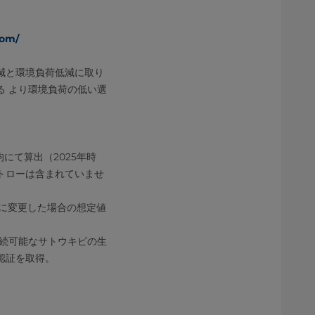
com/
減と環境負荷低減に取り
 より環境負荷の低い選
均にて算出（2025年時
トローは含まれていませ
に変更した場合の想定値
持続可能なサトウキビの生
認証を取得。