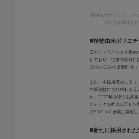
植物由来ポリエチレンを
ロイ乳業株式会社
◼️植物由来ポリエ
日本テトラパックが提供
しており、従来の容器に
50％のCO₂排出量削減
また、本採用拡大により
の新包材に切り替わる見込
か、2023年の導入以来
スチックを約200万ト
のSDGｓの達成に貢献し
◼️新たに採用され