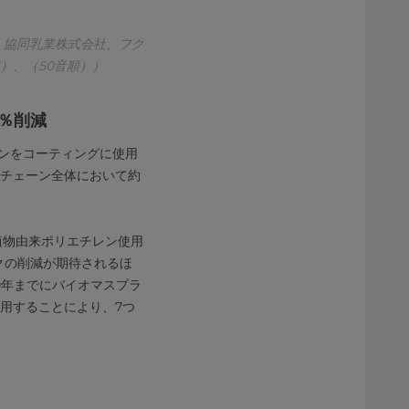
：協同乳業株式会社、フク
）、（50音順））
0％削減
レンをコーティングに使用
ーチェーン全体において約
植物由来ポリエチレン使用
クの削減が期待されるほ
30年までにバイオマスプラ
用することにより、7つ