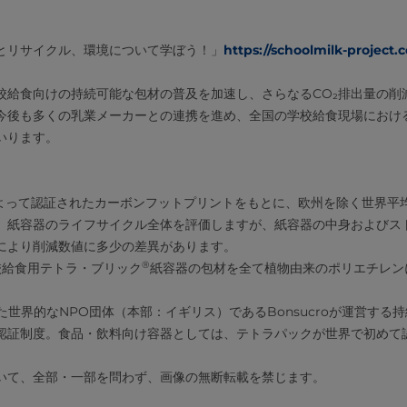
とリサイクル、環境について学ぼう！」
https://schoolmilk-project.
校給食向けの持続可能な包材の普及を加速し、さらなるCO₂排出量の削
今後も多くの乳業メーカーとの連携を進め、全国の学校給食現場における
いります。
ustによって認証されたカーボンフットプリントをもとに、欧州を除く世界平
、紙容器のライフサイクル全体を評価しますが、紙容器の中身およびス
により削減数値に多少の差異があります。
®
校給食用テトラ・ブリック
紙容器の包材を全て植物由来のポリエチレン
れた世界的なNPO団体（本部：イギリス）であるBonsucroが運営する
認証制度。食品・飲料向け容器としては、テトラパックが世界で初めて
いて、全部・一部を問わず、画像の無断転載を禁じます。