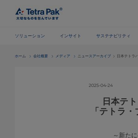
メ
イ
ン
コ
ン
ソリューション
インサイト
サステナビリティ
テ
ン
ナ
ホーム
会社概要
メディア
ニュースアーカイブ
日本テトラ
ツ
ビ
に
ゲ
ス
ー
キ
シ
2025-04-24
ッ
ョ
プ
ン
日本テト
に
「テトラ・
ス
キ
ッ
プ
～新たに