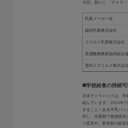
今回、新たに 「テトラ
乳業メーカー名
協同乳業株式会社
フクロイ乳業株式会社
美濃酪農農業協同組合
雪印メグミルク株式会
◼️学校給食の持続
日本テトラパックは、学
組んでいます。2024年
きること～ある牛乳パッ
対し、先着順で無償提供
ツ拡充や、新包材の紙容