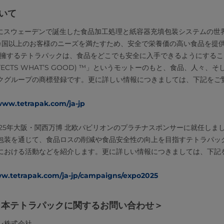
ついて
1年にスウェーデンで誕生した食品加工処理と紙容器充填包装システムの世
0カ国以上のお客様のニーズを満たすため、安全で栄養価の高い食品を提
業員を擁するテトラパックは、食品をどこでも安全に入手できるようにする
TECTS WHAT’S GOOD) ™」というモットーのもと、食品、人々
クグループの商標登録です。更に詳しい情報につきましては、下記をご
www.tetrapak.com/ja-jp
25年大阪・関西万博 北欧パビリオンのプラチナスポンサーに就任しまし
包装を通じて、食品ロスの削減や食品安全性の向上を目指すテトラパッ
における活動などを紹介します。更に詳しい情報につきましては、下記
ww.tetrapak.com/ja-jp/campaigns/expo2025
日本テトラパックに関するお問い合わせ＞
ン株式会社