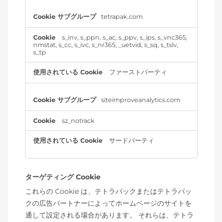
tetrapak.com
s_inv
,
s_ppn
,
s_ac
,
s_ppv
,
s_ips
,
s_vnc365
,
nmstat
,
s_cc
,
s_ivc
,
s_nr365
,
_uetvid
,
s_sq
,
s_tslv
,
s_tp
ファーストパーティ
siteimproveanalytics.com
sz_notrack
サードパーティ
ターゲティング Cookie
これらの Cookie は、テトラパックまたはテトラパッ
クの広告パートナーによってホームページのサイトを
通して設定される場合があります。 それらは、テトラ