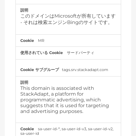
このドメインはMicrosoftが所有しています
- それは検索エンジンBingのサイトです。
MR
サードパーティ
tags.srv.stackadapt.com
This domain is associated with
StackAdapt, a platform for
programmatic advertising, which
suggests that it is used for targeting
and advertising purposes.
sa-user-id-*, sa-user-id-v3, sa-user-id-v2,
sa-user-id