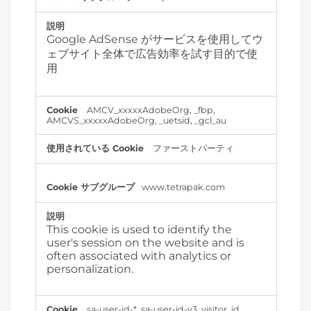
Google AdSense がサービスを使用してウ
ェブサイト全体で広告効率を試す目的で使
用
AMCV_xxxxxAdobeOrg
,
_fbp
,
AMCVS_xxxxxAdobeOrg
,
_uetsid
,
_gcl_au
ファーストパーティ
www.tetrapak.com
This cookie is used to identify the
user's session on the website and is
often associated with analytics or
personalization.
sa-user-id-*
,
sa-user-id-v3
,
visitor_id
,