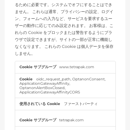
るために必要です。システムでオフにすることはでき
ません。 これらは通常、プライバシーの設定、ログイ
ン、フォームへの入力など、サービスを要求するユー
ザーの動作に応じてのみ設定されます。 お客様は、こ
れらの Cookie をブロックまたは警告するようにブラ
ウザで設定できますが、サイトの一部が正常に機能し
なくなります。 これらの Cookie は個人データを保存
しません。
厳
www.tetrapak.com
密
に
oidc_request_path
,
OptanonConsent
,
必
ApplicationGatewayAffinity
,
要
OptanonAlertBoxClosed
,
な
ApplicationGatewayAffinityCORS
Cookie
ファーストパーティ
tetrapak.com