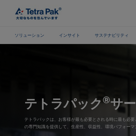
メ
イ
ン
コ
ン
ソリューション
インサイト
サステナビリティ
テ
ン
ナ
ツ
ビ
に
ゲ
ス
ー
キ
シ
ッ
ョ
プ
ン
®
テトラパック
サ
に
ス
キ
テトラパックは、お客様が最も必要とされる時に最も必要
ッ
の専門知識を提供して、生産性、収益性、環境パフォーマ
プ